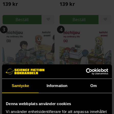
139 kr
139 kr
Beställ
Beställ
3
4
Samtycke
Information
Om
Denna webbplats använder cookies
Nichijou My Ordinary Life, 3
Nichijou My Ordinary Life, 4
Keiichi Arawi
Keiichi Arawi
Vi använder enhetsidentifierare för att anpassa innehållet