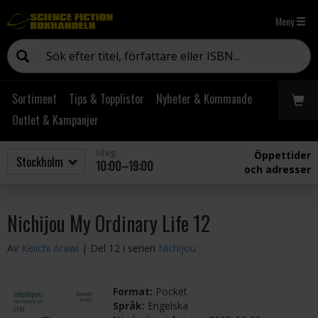
Meny
Sortiment
Tips & Topplistor
Nyheter & Kommande
Outlet & Kampanjer
Idag
Öppettider
10:00–19:00
och adresser
Nichijou My Ordinary Life 12
Av
Keiichi Arawi
| Del 12 i serien
Nichijou
Format:
Pocket
Språk:
Engelska