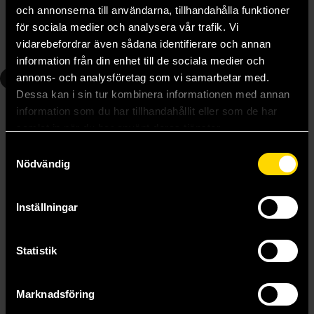
139 kr
139 kr
och annonserna till användarna, tillhandahålla funktioner
för sociala medier och analysera vår trafik. Vi
vidarebefordrar även sådana identifierare och annan
Beställ
Beställ
information från din enhet till de sociala medier och
5
6
annons- och analysföretag som vi samarbetar med.
Dessa kan i sin tur kombinera informationen med annan
information som du har tillhandahållit eller som de har
samlat in när du har använt deras tjänster.
Samtyckesval
Nödvändig
Inställningar
Statistik
Nichijou My Ordinary Life, 5
Nichijou My Ordinary Life, 6
Marknadsföring
Keiichi Arawi
Keiichi Arawi