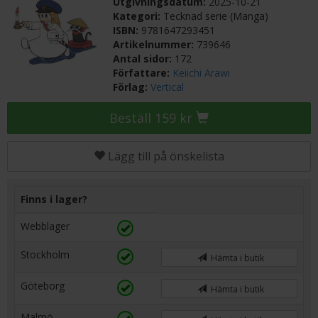
Utgivningsdatum:
2025-10-21
Kategori:
Tecknad serie (Manga)
ISBN:
9781647293451
Artikelnummer:
739646
Antal sidor:
172
Författare:
Keiichi Arawi
Förlag:
Vertical
Beställ 159 kr
Lägg till på önskelista
Finns i lager?
Webblager
Stockholm
Hämta i butik
Göteborg
Hämta i butik
Malmö