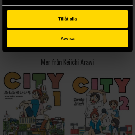
139 kr
139 kr
Längre leveranstid
Tillåt alla
Beställ
Beställ
Avvisa
Visa alla delar och format
Mer från Keiichi Arawi