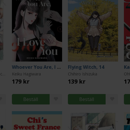
Whoever You Are, I Love You 1
Flying Witch, 14
Chikyu no Osakana Ponchan
Keiku Hagiwara
Chihiro Ishizuka
Oh!
179 kr
139 kr
17
Beställ
Beställ