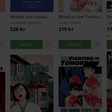
Don't Toy With Me, Miss Nagatoro, volume 20
Mobile Suit Gundam: THE ORIGIN Deluxe 2
Blood on the Tracks, volume 1
Yoshikazu Yasuhiko
Shuzo Oshimi
Ta
520 kr
219 kr
17
L
Beställ
Beställ