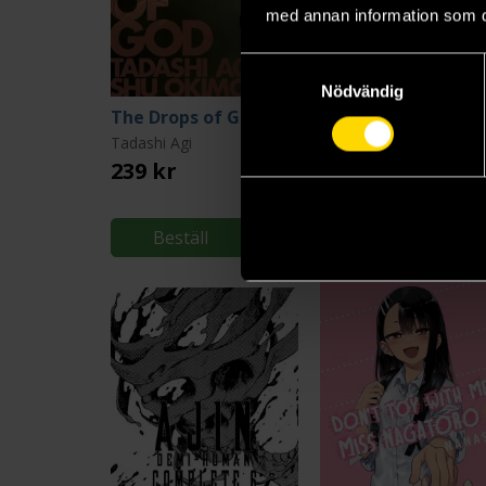
med annan information som du 
Samtyckesval
Nödvändig
The Drops of God vol. 2
Tadashi Agi
Keiichiro Ryu
239 kr
319 kr
Beställ
Beställ