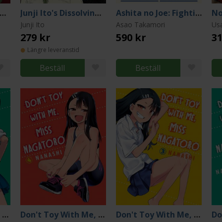
he Drops of God vol. 1
Junji Ito's Dissolving Classroom (Collector's Edition)
Ashita no Joe: Fighting for Tomorrow Vol. 3
Junji Ito
Asao Takamori
Us
279 kr
590 kr
31
Längre leveranstid
Beställ
Beställ
Don't Toy With Me, Miss Nagatoro, volume 2
Don't Toy With Me, Miss Nagatoro, volume 4
Don't Toy With Me, Miss Nagatoro, volume 3