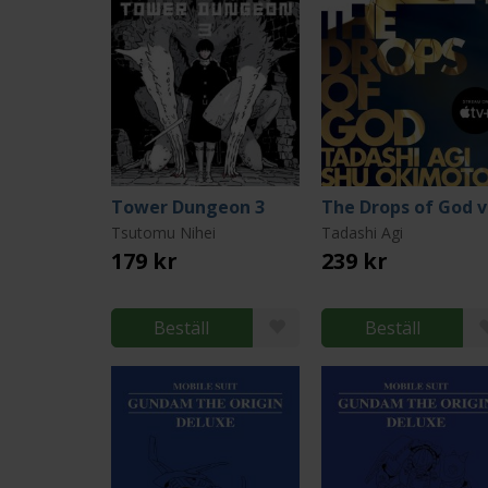
Tower Dungeon 3
T
Tsutomu Nihei
Tadashi Agi
179 kr
239 kr
Beställ
Beställ