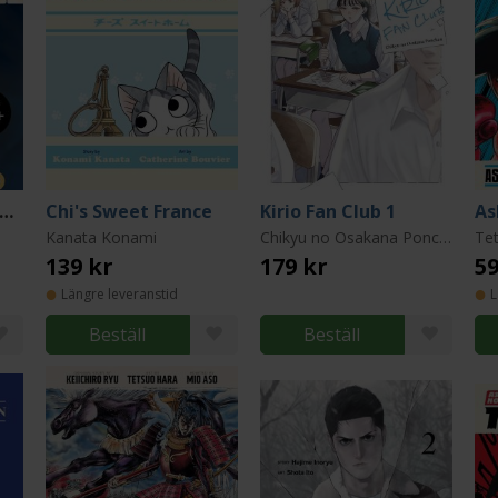
he Drops of God vol. 3
Chi's Sweet France
Kirio Fan Club 1
Kanata Konami
Chikyu no Osakana Ponchan
Te
139 kr
179 kr
59
Längre leveranstid
L
Beställ
Beställ