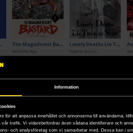
m: THE ORIGIN Deluxe 3
The Magnificent Bastard 2: The Legend of Keiji
Lonely Deaths Lie Thick as Snow 2
Keiichiro Ryu
Hajime Inoryu
As
319 kr
179 kr
59
Beställ
Beställ
Information
cookies
e för att anpassa innehållet och annonserna till användarna, tillh
vår trafik. Vi vidarebefordrar även sådana identifierare och anna
nnons- och analysföretag som vi samarbetar med. Dessa kan i sin