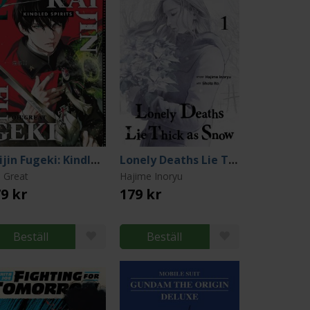
Kaijin Fugeki: Kindled Spirits 2
Lonely Deaths Lie Thick as Snow 1
 Great
Hajime Inoryu
9 kr
179 kr
Beställ
Beställ