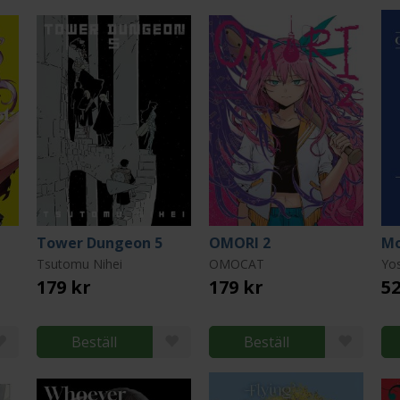
Tower Dungeon 5
OMORI 2
Tsutomu Nihei
OMOCAT
Yo
179 kr
179 kr
52
Beställ
Beställ