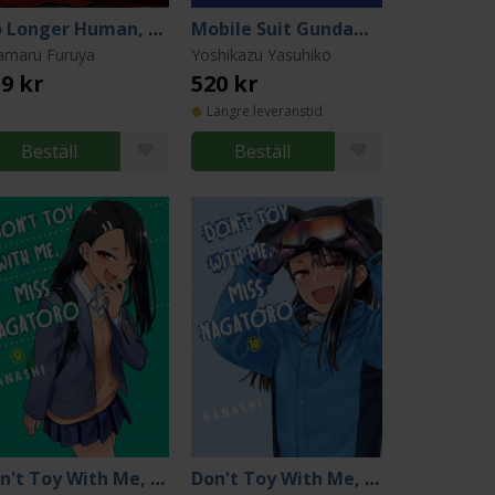
No Longer Human, Complete Edition
Mobile Suit Gundam: THE ORIGIN Deluxe 1
amaru Furuya
Yoshikazu Yasuhiko
9 kr
520 kr
Längre leveranstid
Beställ
Beställ
Don't Toy With Me, Miss Nagatoro, volume 9
Don't Toy With Me, Miss Nagatoro, volume 10