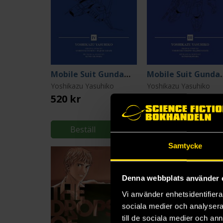
Mobile Suit Gundam: THE ORIGIN Deluxe 4
Mobile Suit Gunda
Yoshikazu Yasuhiko
Yoshikazu Yasuhiko
520 kr
520 kr
Beställ
Beställ
Samtycke
Denna webbplats använder 
Vi använder enhetsidentifierar
sociala medier och analysera 
till de sociala medier och a