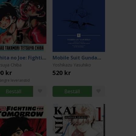
Ashita no Joe: Fighting for Tomorrow Vol. 5
Mobile Suit Gundam: THE ORIGIN Deluxe 5
tsuya Chiba
Yoshikazu Yasuhiko
0 kr
520 kr
ängre leveranstid
Beställ
Beställ