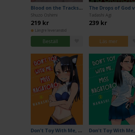
Blood on the Tracks, volume 2
T
Shuzo Oshimi
Tadashi Agi
219 kr
239 kr
Längre leveranstid
Beställ
Läs mer
Don't Toy With Me, Miss Nagatoro, volume 6