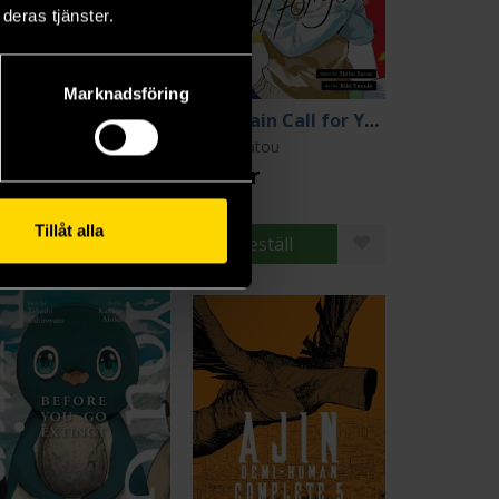
deras tjänster.
Marknadsföring
Nichijou My Ordinary Life 12
A Curtain Call for You 2
ichi Arawi
Shiho Satou
9 kr
179 kr
Tillåt alla
Beställ
Beställ