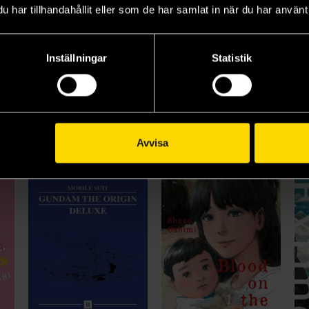
har tillhandahållit eller som de har samlat in när du har använt 
Inställningar
Statistik
The Magnificent Bastard 1: The Legend of Keiji
Tower Dungeon 2
A Curtain Call for You 1
Tsutomu Nihei
Shiho Satou
Kei
179 kr
179 kr
15
Längre leveranstid
Avvisa
Beställ
Beställ