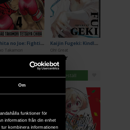
Ashita no Joe: Fighting for Tomorrow Vol. 4
Kaijin Fugeki: Kindled Spirits 1
ao Takamori
Oh! Great
0 kr
179 kr
Beställ
Beställ
Om
andahålla funktioner för
n information från din enhet
 tur kombinera informationen