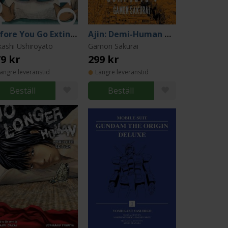
Before You Go Extinct
Ajin: Demi-Human Complete 5
kashi Ushiroyato
Gamon Sakurai
9 kr
299 kr
ängre leveranstid
Längre leveranstid
Beställ
Beställ