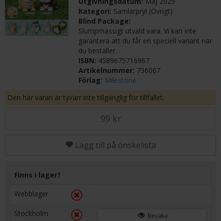
Utgivningsdatum:
Maj 2025
Kategori:
Samlarpryl (Övrigt)
Blind Package:
Slumpmässigt utvald vara. Vi kan inte
garantera att du får en speciell variant när
du beställer.
ISBN:
4589675716967
Artikelnummer:
736067
Förlag:
Milestone
Den här varan är tyvärr inte tillgänglig för tillfället.
99 kr
Lägg till på önskelista
Finns i lager?
Webblager
Stockholm
Bevaka