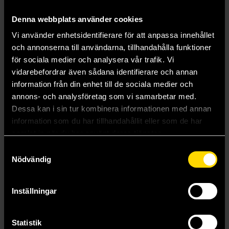
Denna webbplats använder cookies
Vi använder enhetsidentifierare för att anpassa innehållet
och annonserna till användarna, tillhandahålla funktioner
för sociala medier och analysera vår trafik. Vi
vidarebefordrar även sådana identifierare och annan
information från din enhet till de sociala medier och
annons- och analysföretag som vi samarbetar med.
Shiny Breviceps Figure (Gacha)
Cat in Paper Bag Flocky 2 (Gacha)
Dessa kan i sin tur kombinera informationen med annan
Milestone
Cats Cats Cats
119 kr
information som du har tillhandahållit eller som de har
79 kr
samlat in när du har använt deras tjänster.
Samtyckesval
Beställ
Beställ
Nödvändig
Inställningar
Statistik