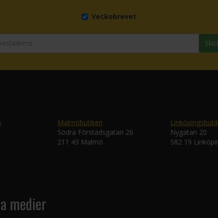
Veckobrevet
Skic
n
Malmöbutiken
Linköpingsbuti
Södra Förstadsgatan 26
Nygatan 20
211 43 Malmö
582 19 Linköpi
la medier