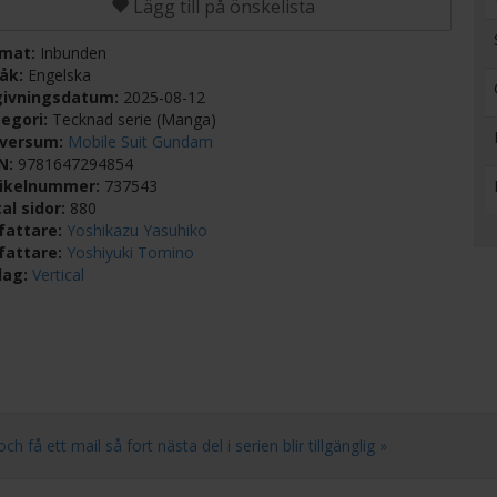
Lägg till på önskelista
rmat:
Inbunden
råk:
Engelska
givningsdatum:
2025-08-12
egori:
Tecknad serie (Manga)
iversum:
Mobile Suit Gundam
BN:
9781647294854
tikelnummer:
737543
al sidor:
880
fattare:
Yoshikazu Yasuhiko
fattare:
Yoshiyuki Tomino
lag:
Vertical
 ett mail så fort nästa del i serien blir tillgänglig »