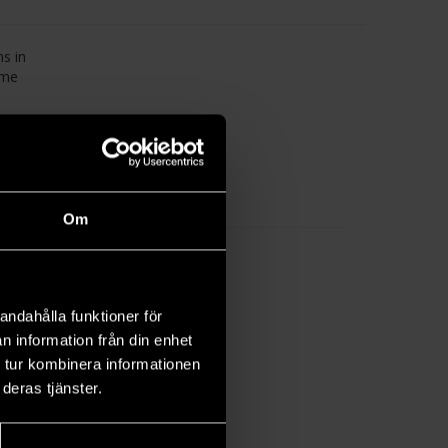
ns in
ame
many
has
Om
andahålla funktioner för
n information från din enhet
 tur kombinera informationen
deras tjänster.