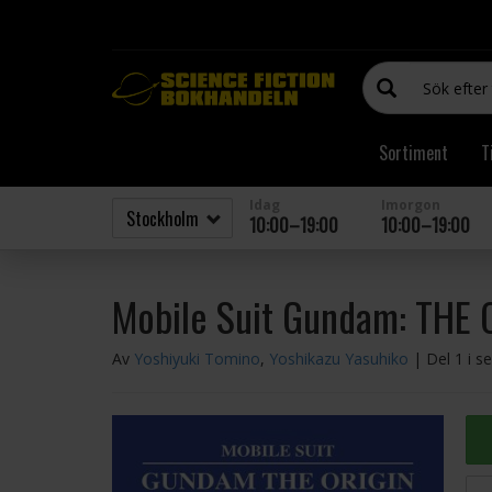
Sortiment
T
Idag
Imorgon
10:00–19:00
10:00–19:00
Mobile Suit Gundam: THE 
Av
Yoshiyuki Tomino
,
Yoshikazu Yasuhiko
| Del 1 i s