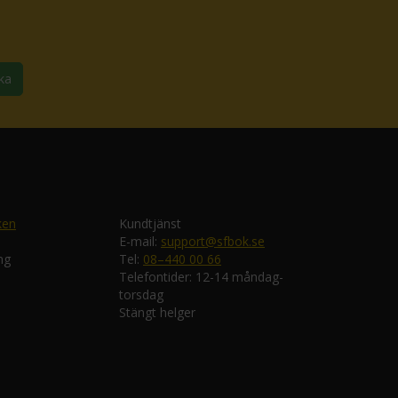
ka
ken
Kundtjänst
E-mail:
support@sfbok.se
ng
Tel:
08–440 00 66
Telefontider: 12-14 måndag-
torsdag
Stängt helger