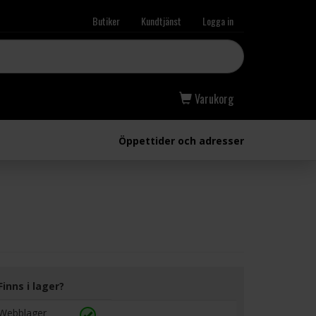
Butiker
Kundtjänst
Logga in
Varukorg
Öppettider och adresser
Finns i lager?
Webblager