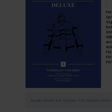
Fo
Sp
Ut
Kat
Un
IS
Ar
Ant
För
För
För
Bevaka Mobile Suit Gundam: THE ORIGIN Deluxe och få