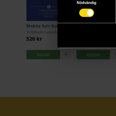
Nödvändig
Mobile Suit Gundam: THE ORIGIN Deluxe 2
Mobile Suit Gunda
Yoshikazu Yasuhiko
Yoshikazu Yasuhiko
520 kr
520 kr
Beställ
Beställ