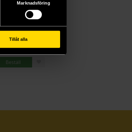
Marknadsföring
Mobile Suit Gundam: THE ORIGIN Deluxe 6
shikazu Yasuhiko
Tillåt alla
0 kr
Beställ