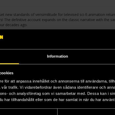
t new standards of verisimilitude for televised sci-fi animation retur
rs! The definitive account expands on the classic narrative with the s
four decades ago.
elve-installment English release into six oversized volumes. All of the 
s - have been retained, only at a larger size. The master’s artwork 
original release that are not the author’s own.
Information
cookies
4
5
6
e för att anpassa innehållet och annonserna till användarna, tillh
vår trafik. Vi vidarebefordrar även sådana identifierare och anna
nnons- och analysföretag som vi samarbetar med. Dessa kan i sin
har tillhandahållit eller som de har samlat in när du har använt 