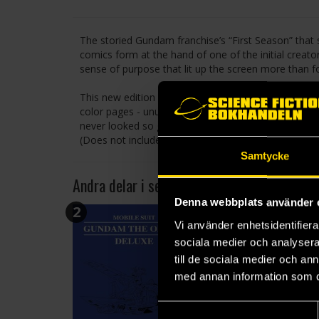
The storied Gundam franchise’s “First Season” that se
comics form at the hand of one of the initial creato
sense of purpose that lit up the screen more than 
This new edition collects the original bestselling tw
color pages - unusually numerous for Japanese comic
never looked so grand!
(Does not include essays and illustrations from the 
Samtycke
Andra delar i serien
Denna webbplats använder 
2
3
Vi använder enhetsidentifierar
sociala medier och analysera 
till de sociala medier och a
med annan information som du 
Samtyckesval