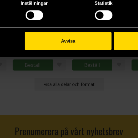
Inställningar
Statistik
m: THE ORIGIN Deluxe 3
Mobile Suit Gundam: THE ORIGIN Deluxe 4
Mobile Suit Gundam: THE ORIGIN Deluxe 5
Yoshikazu Yasuhiko
Yoshikazu Yasuhiko
Yo
Avvisa
520 kr
520 kr
52
Beställ
Beställ
Visa alla delar och format
Prenumerera på vårt nyhetsbrev