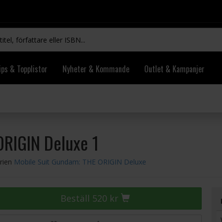
ips & Topplistor
Nyheter & Kommande
Outlet & Kampanjer
ORIGIN Deluxe 1
erien
Mobile Suit Gundam: THE ORIGIN Deluxe
Beställ 520 kr