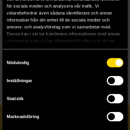
Kpop Demon Hunters Stationery Set
Stitch & Angel Fuzzy Mug
för sociala medier och analysera vår trafik. Vi
K-Pop Demon Hunters
Disney: Lilo & Stitch
vidarebefordrar även sådana identifierare och annan
169 kr
249 kr
information från din enhet till de sociala medier och
annons- och analysföretag som vi samarbetar med.
Dessa kan i sin tur kombinera informationen med annan
Läs mer
Beställ
information som du har tillhandahållit eller som de har
samlat in när du har använt deras tjänster.
Samtyckesval
Nödvändig
Visa allt
Inställningar
Statistik
Prenumerera på vårt nyhetsbrev
Marknadsföring