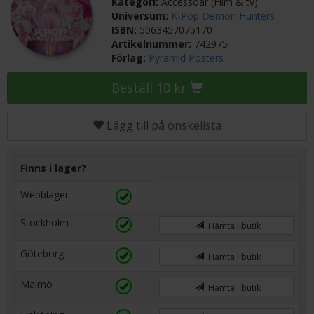
Kategori:
Accessoar (Film & tv)
Universum:
K-Pop Demon Hunters
ISBN:
5063457075170
Artikelnummer:
742975
Förlag:
Pyramid Posters
Beställ 10 kr
Lägg till på önskelista
Finns i lager?
Webblager
Stockholm
Hämta i butik
Göteborg
Hämta i butik
Malmö
Hämta i butik