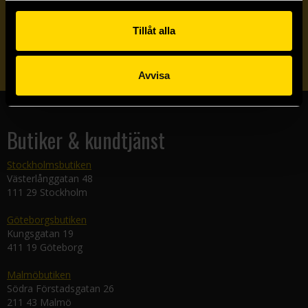
Veckobrevet
Tillåt alla
Skicka
Avvisa
Butiker & kundtjänst
Stockholmsbutiken
Västerlånggatan 48
111 29 Stockholm
Göteborgsbutiken
Kungsgatan 19
411 19 Göteborg
Malmöbutiken
Södra Förstadsgatan 26
211 43 Malmö