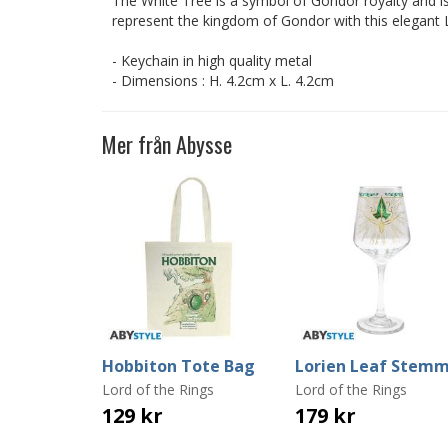
The White Tree is a symbol of Gondor royalty and is
represent the kingdom of Gondor with this elegant L
- Keychain in high quality metal
- Dimensions : H. 4.2cm x L. 4.2cm
Mer från Abysse
Hobbiton Tote Bag
Lord of the Rings
Lord of the Rings
129 kr
179 kr