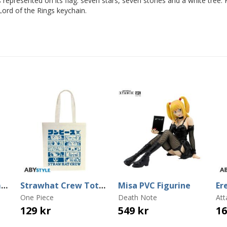
 represented on its flag: seven stars, seven stones and a white tree. 
ord of the Rings keychain.
Lorien Leaf Stemmed Glass
Strawhat Crew Tote Bag
Misa PVC Figurine
One Piece
Death Note
Att
129 kr
549 kr
16