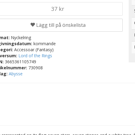
37 kr
Lägg till på önskelista
rmat:
Nyckelring
givningsdatum:
kommande
egori:
Accessoar (Fantasy)
iversum:
Lord of the Rings
BN:
3665361105749
tikelnummer:
730908
lag:
Abysse