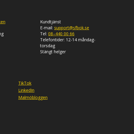
ken
Kundtjänst
E-mail:
support@sfbok.se
ng
Tel:
08–440 00 66
Telefontider: 12-14 måndag-
torsdag
Stängt helger
TikTok
LinkedIn
Malmöbloggen