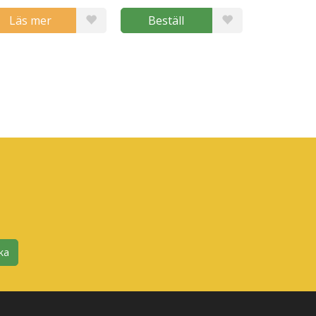
Läs mer
Beställ
ka