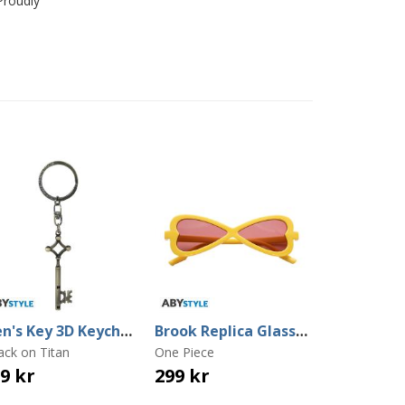
Proudly
Eren's Key 3D Keychain
Brook Replica Glasses
ack on Titan
One Piece
9 kr
299 kr