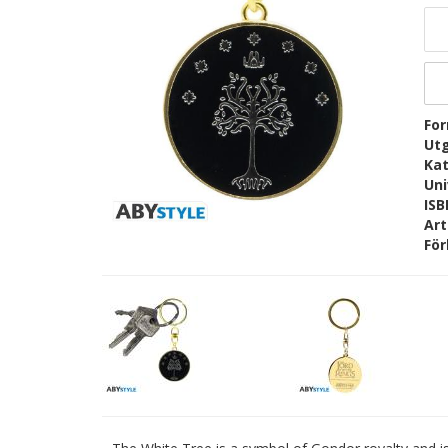
Fo
Ut
Kat
Un
IS
Ar
För