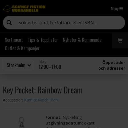
Meny
Sortiment
Tips & Topplistor
Nyheter & Kommande
Outlet & Kampanjer
Idag
Öppettider
12:00–17:00
och adresser
Key Pocket: Rainbow Dream
Accessoar:
Kamio: Mochi Pan
Format:
Nyckelring
Utgivningsdatum:
okänt