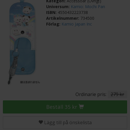
Kategori:
Accessoar (Övrigt)
Universum:
Kamio: Mochi Pan
ISBN:
4550432223738
Artikelnummer:
734500
Förlag:
Kamio Japan Inc
Ordinarie pris:
279 kr
Beställ 35 kr
Lägg till på önskelista