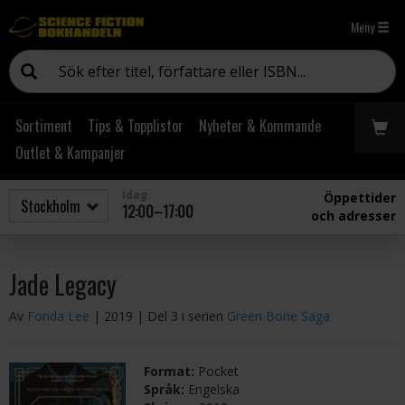
Meny
Sortiment
Tips & Topplistor
Nyheter & Kommande
Outlet & Kampanjer
Idag
Öppettider
12:00–17:00
och adresser
Jade Legacy
Av
Fonda Lee
| 2019
| Del 3 i serien
Green Bone Saga
Format:
Pocket
Språk:
Engelska