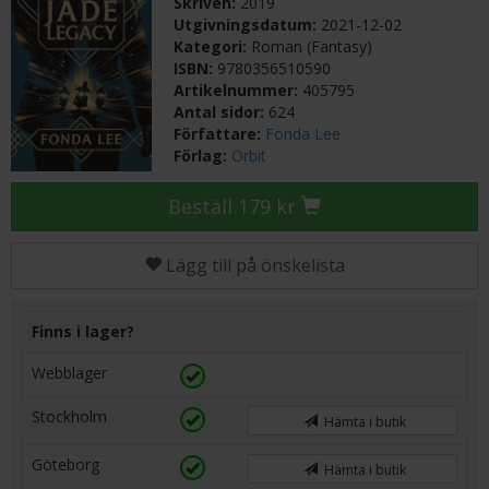
Skriven:
2019
Utgivningsdatum:
2021-12-02
Kategori:
Roman (Fantasy)
ISBN:
9780356510590
Artikelnummer:
405795
Antal sidor:
624
Författare:
Fonda Lee
Förlag:
Orbit
Beställ 179 kr
Lägg till på önskelista
Finns i lager?
Webblager
Stockholm
Hämta i butik
Göteborg
Hämta i butik