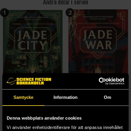
Andra delar i serien
1
2
Samtycke
Information
Om
Jade City
Jade War
Fonda Lee
Fonda Lee
Denna webbplats använder cookies
179 kr
179 kr
Vi använder enhetsidentifierare för att anpassa innehållet
Längre leveranstid