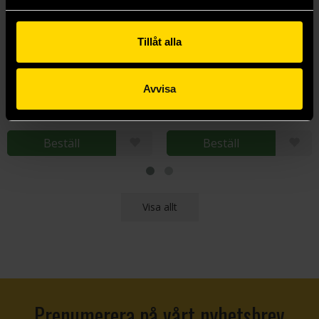
Tillåt alla
The Last Contract of Isako
Untethered Sky
Fonda Lee
Fonda Lee
Avvisa
249 kr
259 kr
Beställ
Beställ
Visa allt
Prenumerera på vårt nyhetsbrev