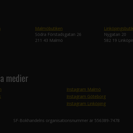
n
Malmöbutiken
Linköpingsbuti
Södra Förstadsgatan 26
Nygatan 20
211 43 Malmö
582 19 Linköpi
la medier
m
Instagram Malmö
k
Instagram Göteborg
Instagram Linköping
SF-Bokhandelns organisationsnummer är 556389-7478