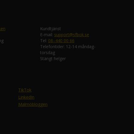
ken
Kundtjänst
E-mail:
support@sfbok.se
ng
Tel:
08–440 00 66
Telefontider: 12-14 måndag-
torsdag
Stängt helger
TikTok
LinkedIn
Malmöbloggen