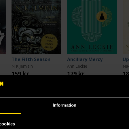
The Fifth Season
Ancillary Mercy
Up
N K Jemisin
Ann Leckie
Na
159 kr
179 kr
18
Beställ
Beställ
Information
cookies