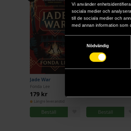
Vi använder enhetsidentifierar
sociala medier och analysera 
till de sociala medier och a
med annan information som du 
Samtyckesval
Nödvändig
Jade War
Jade Legacy
Fonda Lee
Fonda Lee
179 kr
179 kr
Längre leveranstid
Beställ
Beställ