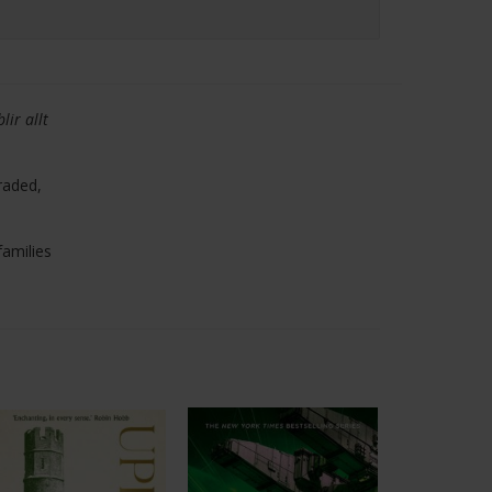
lir allt
traded,
amilies