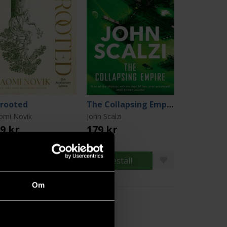
rooted
The Collapsing Empire
omi Novik
John Scalzi
9 kr
179 kr
Beställ
Beställ
Om