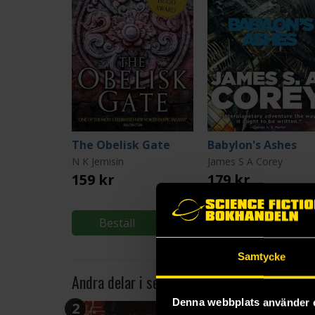
The Obelisk Gate
Babylon's Ashes
N K Jemisin
James S A Corey
159 kr
179 kr
Beställ
Beställ
Samtycke
Andra delar i serien
Denna webbplats använder 
2
3