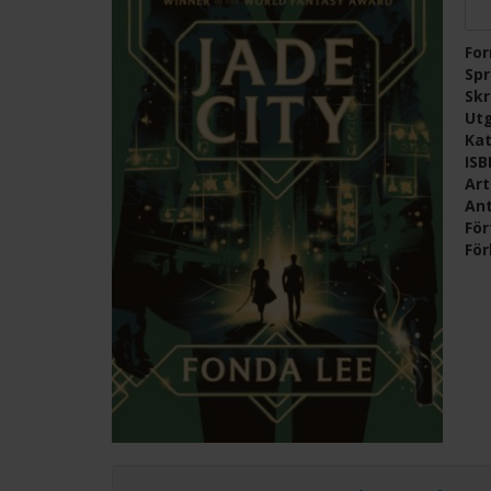
Fo
Sp
Skr
Ut
Kat
IS
Ar
Ant
För
För