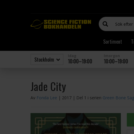
Sortiment
T
Idag
Imorgon
10:00–19:00
10:00–19:00
Jade City
Av
Fonda Lee
| 2017
| Del 1 i serien
Green Bone Sa