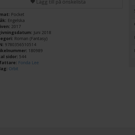
Lägg till på önskelista
rmat:
Pocket
råk:
Engelska
iven:
2017
givningsdatum:
Juni 2018
egori:
Roman (Fantasy)
BN:
9780356510514
tikelnummer:
180989
al sidor:
544
fattare:
Fonda Lee
lag:
Orbit