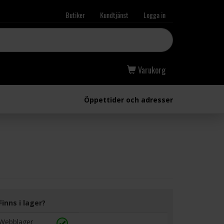
Butiker
Kundtjänst
Logga in
Varukorg
Öppettider och adresser
Finns i lager?
Webblager