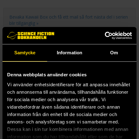
Bevaka Kawaii Box och få ett mail så fort nästa del i serien
blir tillgänglig »
Samtycke
Information
Om
Liten klossbyggsats med glad vattensvinsfigur.
Import från Japan.
Denna webbplats använder cookies
Förpackningen innehåller slumpmässigt motiv.
Vi använder enhetsidentifierare för att anpassa innehållet
och annonserna till användarna, tillhandahålla funktioner
Mer från Kenji
för sociala medier och analysera vår trafik. Vi
vidarebefordrar även sådana identifierare och annan
information från din enhet till de sociala medier och
annons- och analysföretag som vi samarbetar med.
Dessa kan i sin tur kombinera informationen med annan
information som du har tillhandahållit eller som de har