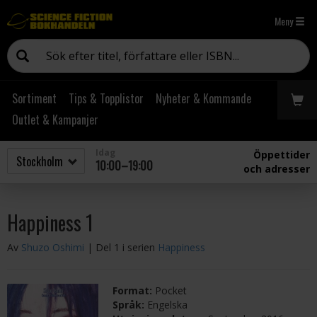
Meny
Sortiment
Tips & Topplistor
Nyheter & Kommande
Outlet & Kampanjer
Idag
Öppettider
10:00–19:00
och adresser
Happiness 1
Av
Shuzo Oshimi
| Del 1 i serien
Happiness
Format:
Pocket
Språk:
Engelska