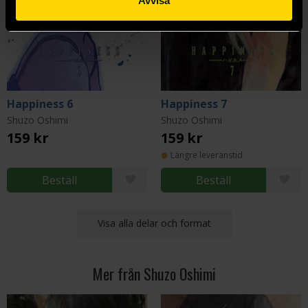
Avvisa
Happiness 6
Happiness 7
Shuzo Oshimi
Shuzo Oshimi
159 kr
159 kr
Längre leveranstid
Beställ
Beställ
Visa alla delar och format
Mer från Shuzo Oshimi