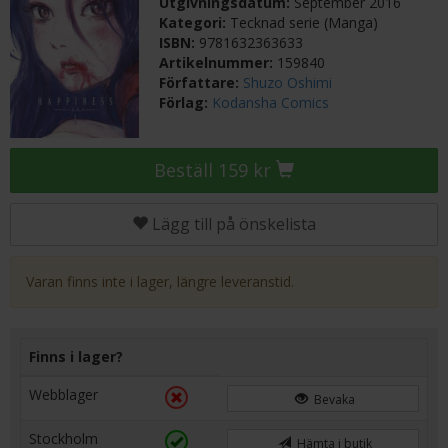
Utgivningsdatum:
September 2016
Kategori:
Tecknad serie (Manga)
ISBN:
9781632363633
Artikelnummer:
159840
Författare:
Shuzo Oshimi
Förlag:
Kodansha Comics
Beställ 159 kr
Lägg till på önskelista
Varan finns inte i lager, längre leveranstid.
Finns i lager?
Webblager
Bevaka
Stockholm
Hämta i butik