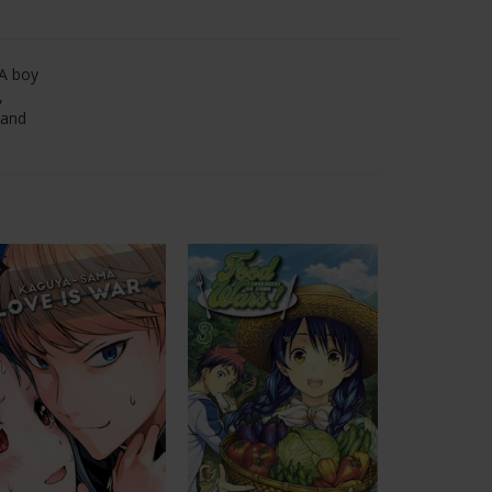
 A boy
,
rand