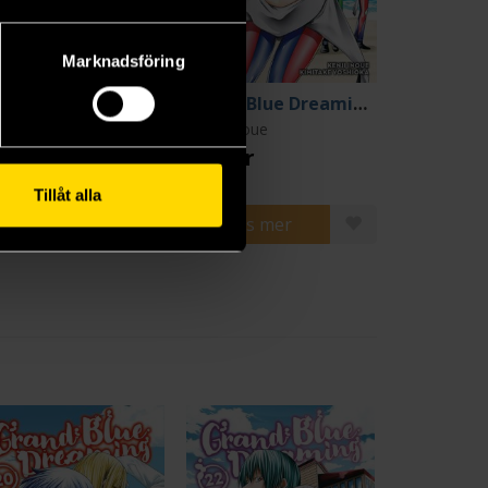
Marknadsföring
Grand Blue Dreaming 16
Grand Blue Dreaming 17
ji Inoue
Kenji Inoue
9 kr
159 kr
Tillåt alla
Läs mer
Läs mer