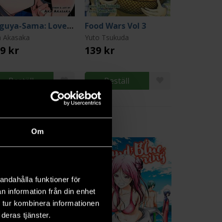
Kaguya-Sama: Love is War Vol 5
Food Wars Vol 3
a Akasaka
Yuto Tsukuda
9 kr
139 kr
Beställ
Beställ
Om
17
andahålla funktioner för
n information från din enhet
 tur kombinera informationen
deras tjänster.