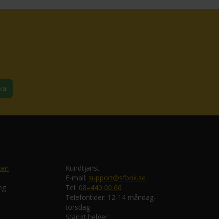
ka
ken
Kundtjänst
E-mail:
support@sfbok.se
ng
Tel:
08–440 00 66
Telefontider: 12-14 måndag-
torsdag
Stängt helger