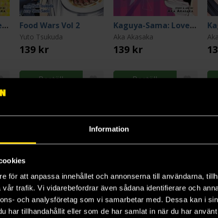
Kaguya-Sama: Love is War Vol 2
Food Wars Vol 2
Kaguya-Sama: Love is War Vol 3
Yuto Tsukuda
Aka Akasaka
Ak
139 kr
139 kr
13
Beställ
Beställ
Information
4
15
16
cookies
e för att anpassa innehållet och annonserna till användarna, tillh
vår trafik. Vi vidarebefordrar även sådana identifierare och anna
nnons- och analysföretag som vi samarbetar med. Dessa kan i sin
har tillhandahållit eller som de har samlat in när du har använt 