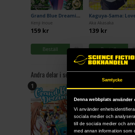
Grand Blue Dreaming 4
Kenji Inoue
Aka Akasaka
159 kr
139 kr
Beställ
Beställ
Andra delar i serien
Samtycke
1
2
Denna webbplats använder 
Vi använder enhetsidentifierar
sociala medier och analysera 
till de sociala medier och a
med annan information som du 