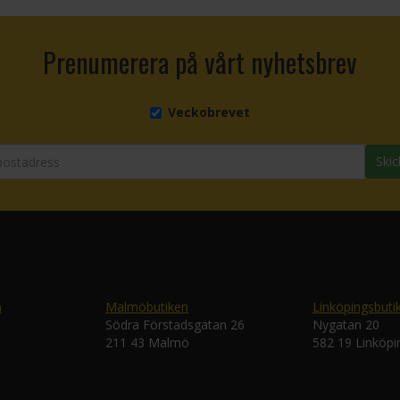
Prenumerera på vårt nyhetsbrev
Veckobrevet
Skic
n
Malmöbutiken
Linköpingsbuti
Södra Förstadsgatan 26
Nygatan 20
211 43 Malmö
582 19 Linköpi