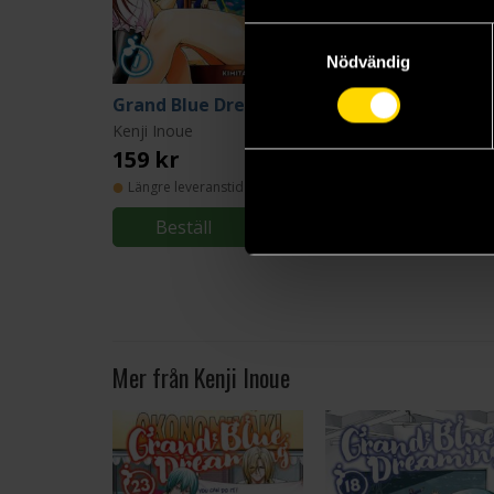
Samtyckesval
Nödvändig
Grand Blue Dreaming 1
Gr
Kenji Inoue
Kenji Inoue
159 kr
159 kr
Längre leveranstid
Längre leveranstid
Beställ
Beställ
Mer från Kenji Inoue