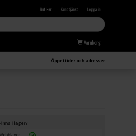
Butiker
Kundtjänst
Logga in
Varukorg
Öppettider och adresser
Finns i lager?
Webblager