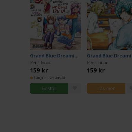
Grand Blue Dreaming 23
Gra
Kenji Inoue
Kenji Inoue
159 kr
159 kr
Längre leveranstid
Beställ
Läs mer