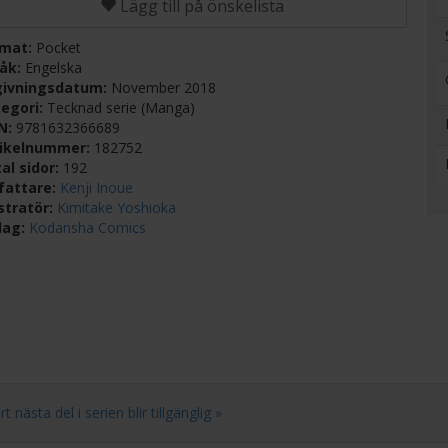
Lägg till på önskelista
rmat:
Pocket
råk:
Engelska
givningsdatum:
November 2018
egori:
Tecknad serie (Manga)
BN:
9781632366689
tikelnummer:
182752
al sidor:
192
fattare:
Kenji Inoue
ustratör:
Kimitake Yoshioka
lag:
Kodansha Comics
ästa del i serien blir tillgänglig »