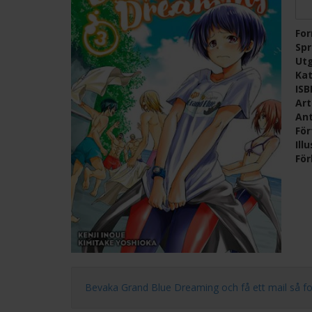
Fo
Sp
Ut
Kat
IS
Ar
Ant
För
Ill
För
Bevaka Grand Blue Dreaming och få ett mail så fort n