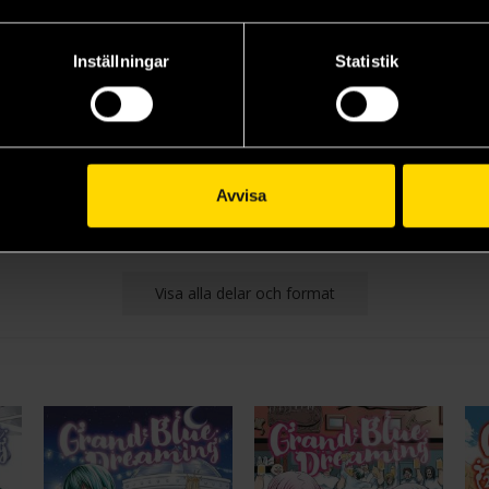
Inställningar
Statistik
and Blue Dreaming 2
Grand Blue Dreaming 4
Grand Blue Dreaming 15
Kenji Inoue
Kenji Inoue
Ken
159 kr
159 kr
15
Avvisa
Beställ
Läs mer
Visa alla delar och format