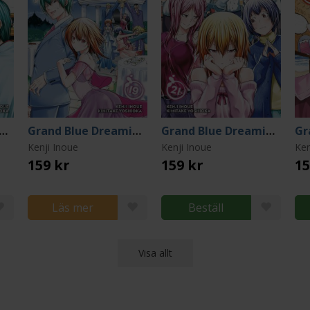
nd Blue Dreaming 18
Grand Blue Dreaming 19
Grand Blue Dreaming 21
Kenji Inoue
Kenji Inoue
Ken
159 kr
159 kr
15
Läs mer
Beställ
Visa allt