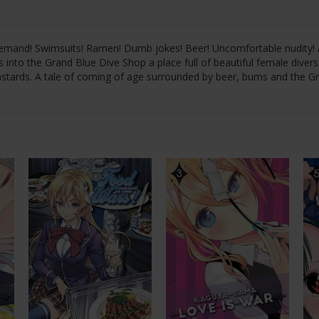
emand! Swimsuits! Ramen! Dumb jokes! Beer! Uncomfortable nudity!
 into the Grand Blue Dive Shop a place full of beautiful female divers
astards. A tale of coming of age surrounded by beer, bums and the G