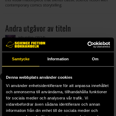
contemporary comics storytelling.
Andra utgåvor av titeln
Inbunden (2024)
299 kr
Läs mer
Samtycke
Information
Om
Andra delar i serien
1
2
Denna webbplats använder cookies
Vi använder enhetsidentifierare för att anpassa innehållet
och annonserna till användarna, tillhandahålla funktioner
för sociala medier och analysera vår trafik. Vi
vidarebefordrar även sådana identifierare och annan
information från din enhet till de sociala medier och