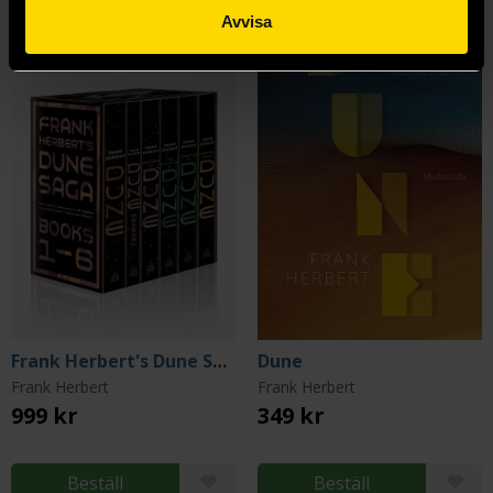
Avvisa
Frank Herbert's Dune Saga 6-Book Boxed Set
Dune
Frank Herbert
Frank Herbert
999 kr
349 kr
Beställ
Beställ