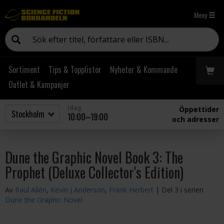
Meny
Sortiment
Tips & Topplistor
Nyheter & Kommande
Outlet & Kampanjer
Idag
Öppettider
10:00–19:00
och adresser
Dune the Graphic Novel Book 3: The
Prophet (Deluxe Collector's Edition)
Av
Raül Allén
,
Kevin J Anderson
,
Frank Herbert
| Del 3 i serien
Dune the Graphic Novel