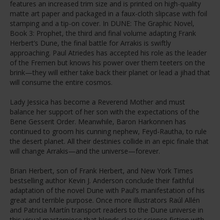
features an increased trim size and is printed on high-quality
matte art paper and packaged in a faux-cloth slipcase with foil
stamping and a tip-on cover. In DUNE: The Graphic Novel,
Book 3: Prophet, the third and final volume adapting Frank
Herbert’s Dune, the final battle for Arrakis is swiftly
approaching. Paul Atriedes has accepted his role as the leader
of the Fremen but knows his power over them teeters on the
brink—they will either take back their planet or lead a jihad that
will consume the entire cosmos.
Lady Jessica has become a Reverend Mother and must
balance her support of her son with the expectations of the
Bene Gesserit Order. Meanwhile, Baron Harkonnen has
continued to groom his cunning nephew, Feyd-Rautha, to rule
the desert planet. All their destinies collide in an epic finale that
will change Arrakis—and the universe—forever.
Brian Herbert, son of Frank Herbert, and New York Times
bestselling author Kevin J. Anderson conclude their faithful
adaptation of the novel Dune with Paul’s manifestation of his
great and terrible purpose. Once more illustrators Raúl Allén
and Patricia Martín transport readers to the Dune universe in
this visual masterpiece that blends classic science fiction with