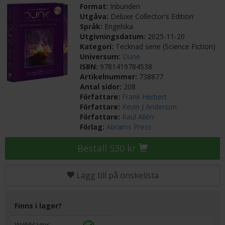
Format:
Inbunden
Utgåva:
Deluxe Collector's Edition
Språk:
Engelska
Utgivningsdatum:
2025-11-20
Kategori:
Tecknad serie (Science Fiction)
Universum:
Dune
ISBN:
9781419784538
Artikelnummer:
738877
Antal sidor:
208
Författare:
Frank Herbert
Författare:
Kevin J Anderson
Författare:
Raül Allén
Förlag:
Abrams Press
Beställ 530 kr
Lägg till på önskelista
Finns i lager?
Webblager