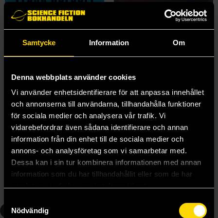
Samtycke
Information
Om
Denna webbplats använder cookies
Vi använder enhetsidentifierare för att anpassa innehållet
och annonserna till användarna, tillhandahålla funktioner
för sociala medier och analysera vår trafik. Vi
vidarebefordrar även sådana identifierare och annan
The Great Dune Trilogy
Dune Messiah
information från din enhet till de sociala medier och
Frank Herbert
Frank Herbert
annons- och analysföretag som vi samarbetar med.
359 kr
159 kr
Dessa kan i sin tur kombinera informationen med annan
Längre leveranstid
information som du har tillhandahållit eller som de har
samlat in när du har använt deras tjänster.
Beställ
Beställ
Samtyckesval
3
4
Nödvändig