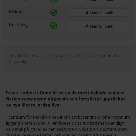
Malmö
Hämta i butik
Linköping
Hämta i butik
Bevaka Dune och få ett mail så fort nästa del i serien blir
tillgänglig »
Frank Herberts Dune är en av de mest hyllade science
fiction-romanerna någonsin och fortsätter upptäckas
av nya läsare jorden över.
I centrum för maktkampen inom ett bysantinskt rymdimperium
ligger planeten Arrakis, vindsvept och uttorkad men oändligt
värdefull på grund av den sällsynta Kryddan: en substans som
skänker psykiska krafter och gör det möjligt att navigera