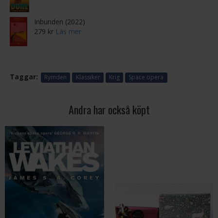
Inbunden (2022)
279 kr
Läs mer
Taggar:
Rymden
Klassiker
Krig
Space opera
Andra har också köpt