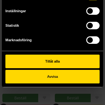
Inställningar
Statistik
Marknadsföring
Tillåt alla
Children of Dune
God Emperor of Dune
Avvisa
Frank Herbert
Frank Herbert
159 kr
159 kr
Beställ
Beställ