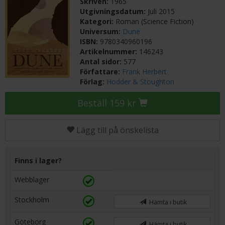
Skriven:
1965
Utgivningsdatum:
Juli 2015
Kategori:
Roman (Science Fiction)
Universum:
Dune
ISBN:
9780340960196
Artikelnummer:
146243
Antal sidor:
577
Författare:
Frank Herbert
Förlag:
Hodder & Stoughton
Beställ 159 kr
Lägg till på önskelista
Finns i lager?
Webblager
Stockholm
Hämta i butik
Göteborg
Hämta i butik