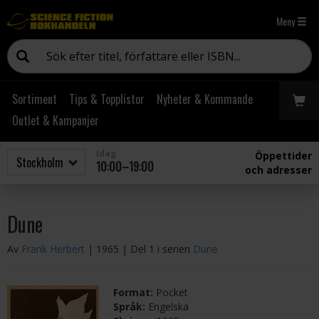
Meny
Sortiment
Tips & Topplistor
Nyheter & Kommande
Outlet & Kampanjer
Idag
Öppettider
10:00–19:00
och adresser
Dune
Av
Frank Herbert
| 1965
| Del 1 i serien
Dune
Format:
Pocket
Språk:
Engelska