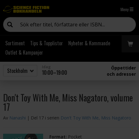
Meny
Sortiment
Tips & Topplistor
Nyheter & Kommande
Outlet & Kampanjer
Idag
Öppettider
10:00–19:00
och adresser
Don't Toy With Me, Miss Nagatoro, volume
17
Av
Nanashi
| Del 17 i serien
Don't Toy With Me, Miss Nagatoro
Format:
Pocket