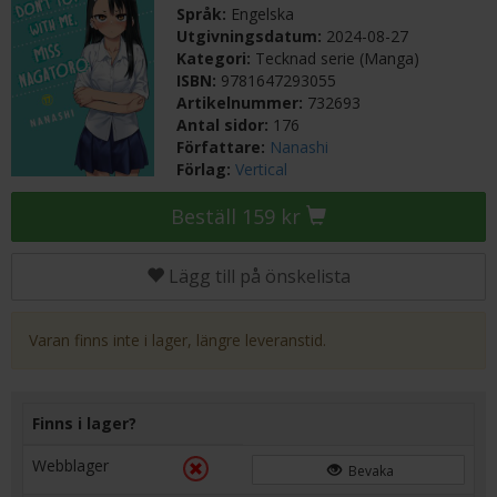
Språk:
Engelska
Utgivningsdatum:
2024-08-27
Kategori:
Tecknad serie (Manga)
ISBN:
9781647293055
Artikelnummer:
732693
Antal sidor:
176
Författare:
Nanashi
Förlag:
Vertical
Beställ 159 kr
Lägg till på önskelista
Varan finns inte i lager, längre leveranstid.
Finns i lager?
Webblager
Bevaka