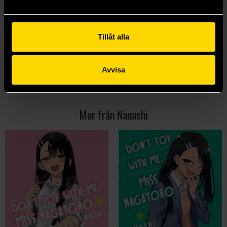
Nanashi
Nanashi
159 kr
159 kr
Tillåt alla
Beställ
Beställ
Avvisa
Visa alla delar och format
Mer från Nanashi