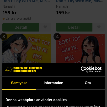
Don't Toy With Me, Miss Nagatoro, volume 1
Don't Toy With Me, Miss Nagatoro, volume 2
Nanashi
Nanashi
159 kr
159 kr
Längre leveranstid
Beställ
Beställ
3
4
Samtycke
Information
Om
Denna webbplats använder cookies
Don't Toy With Me, Miss Nagatoro, volume 3
Don't Toy With Me, Miss Nagatoro, volume 4