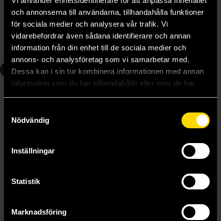
Vi använder enhetsidentifierare för att anpassa innehållet
Nanashi
Nanashi
och annonserna till användarna, tillhandahålla funktioner
159 kr
159 kr
för sociala medier och analysera vår trafik. Vi
Längre leveranstid
vidarebefordrar även sådana identifierare och annan
information från din enhet till de sociala medier och
Beställ
Beställ
annons- och analysföretag som vi samarbetar med.
5
6
Dessa kan i sin tur kombinera informationen med annan
information som du har tillhandahållit eller som de har
samlat in när du har använt deras tjänster.
Samtyckesval
Nödvändig
Inställningar
Statistik
Don't Toy With Me, Miss Nagatoro, volume 5
Don't Toy With Me, Miss Nagatoro, volume 6
Marknadsföring