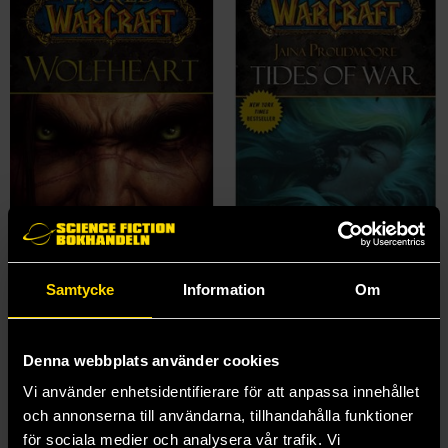
Samtycke
Information
Om
Wolfheart
Jaina Proudmoore: Tides of War
Richard A Knaak
Christie Golden
159 kr
159 kr
Denna webbplats använder cookies
Vi använder enhetsidentifierare för att anpassa innehållet
Beställ
Beställ
och annonserna till användarna, tillhandahålla funktioner
för sociala medier och analysera vår trafik. Vi