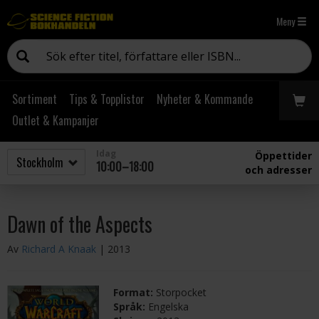
Meny
Sortiment
Tips & Topplistor
Nyheter & Kommande
Outlet & Kampanjer
Idag
Öppettider
10:00–18:00
och adresser
Dawn of the Aspects
Av
Richard A Knaak
| 2013
Format:
Storpocket
Språk:
Engelska