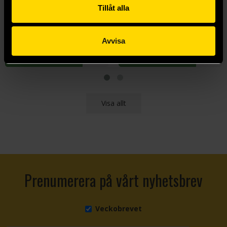
Wolfheart
Stormrage
Tillåt alla
Richard A Knaak
Richard A Knaak
159 kr
159 kr
Avvisa
Beställ
Beställ
Visa allt
Prenumerera på vårt nyhetsbrev
Veckobrevet