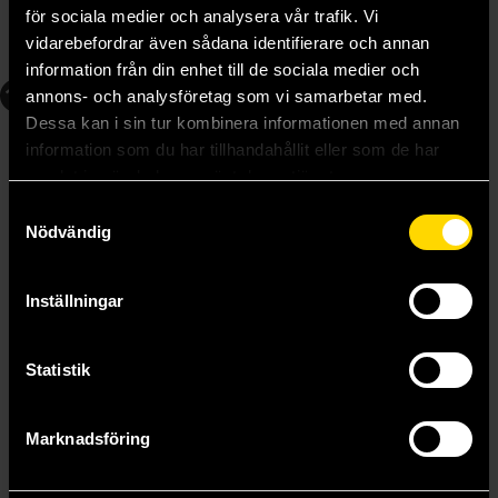
för sociala medier och analysera vår trafik. Vi
vidarebefordrar även sådana identifierare och annan
Beställ
Beställ
information från din enhet till de sociala medier och
11
12
annons- och analysföretag som vi samarbetar med.
Dessa kan i sin tur kombinera informationen med annan
information som du har tillhandahållit eller som de har
samlat in när du har använt deras tjänster.
Samtyckesval
Nödvändig
Inställningar
Statistik
Crossplay Love: Otaku x Punk Vol. 11
Crossplay Love: Otaku x Punk Vol. 12
Marknadsföring
Tooru
Tooru
179 kr
179 kr