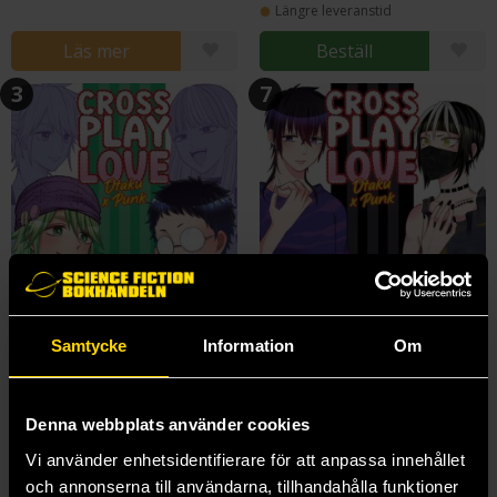
Längre leveranstid
Läs mer
Beställ
3
7
Samtycke
Information
Om
Crossplay Love: Otaku x Punk Vol. 3
Crossplay Love: Otaku x Punk Vol. 7
Denna webbplats använder cookies
Tooru
Tooru
Vi använder enhetsidentifierare för att anpassa innehållet
179 kr
44 kr
Ord.
179 kr
och annonserna till användarna, tillhandahålla funktioner