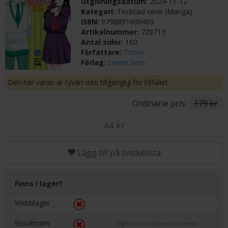
Utgivningsdatum:
2024-11-12
Kategori:
Tecknad serie (Manga)
ISBN:
9798891600409
Artikelnummer:
729713
Antal sidor:
160
Författare:
Tooru
Förlag:
Seven Seas
Den här varan är tyvärr inte tillgänglig för tillfället.
Ordinarie pris:
179 kr
44 kr
Lägg till på önskelista
Finns i lager?
Webblager
Stockholm
Ingår inte i butikens sortiment