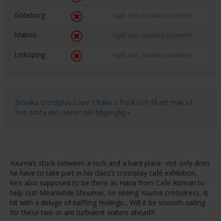
Göteborg
Ingår inte i butikens sortiment
Malmö
Ingår inte i butikens sortiment
Linköping
Ingår inte i butikens sortiment
Bevaka Crossplay Love: Otaku x Punk och få ett mail så
fort nästa del i serien blir tillgänglig »
Yuuma’s stuck between a rock and a hard place--not only does
he have to take part in his class’s crossplay café exhibition,
he’s also supposed to be there as Hana from Cafe Roman to
help out! Meanwhile Shuumei, on seeing Yuuma crossdress, is
hit with a deluge of baffling feelings... Will it be smooth sailing
for these two or are turbulent waters ahead?!