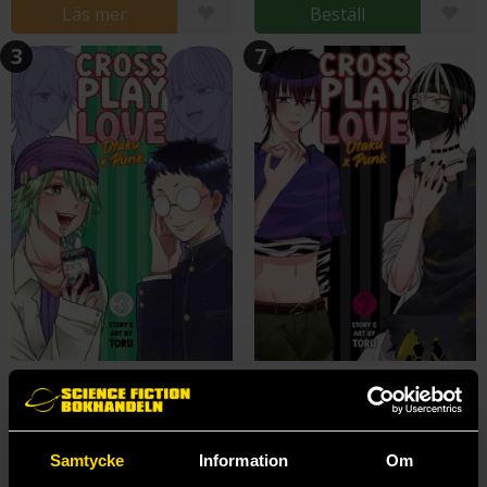
Läs mer
Beställ
3
7
Crossplay Love: Otaku x Punk Vol. 3
Crossplay Love: Otaku x Punk Vol. 7
Tooru
Tooru
179 kr
44 kr
Ord.
179 kr
Samtycke
Information
Om