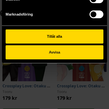
Beställ
Beställ
13
14
Marknadsföring
Tillåt alla
Avvisa
Crossplay Love: Otaku x Punk Vol. 13
Crossplay Love: Otaku x Punk Vol. 14
Tooru
Tooru
179 kr
179 kr