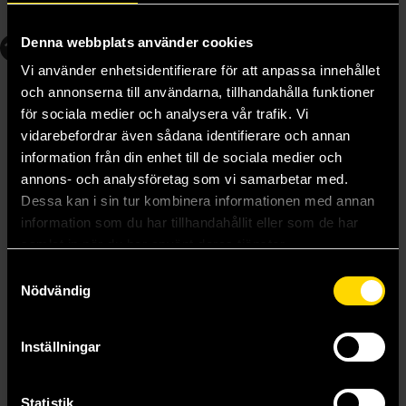
Beställ
Beställ
Denna webbplats använder cookies
11
12
Vi använder enhetsidentifierare för att anpassa innehållet
och annonserna till användarna, tillhandahålla funktioner
för sociala medier och analysera vår trafik. Vi
vidarebefordrar även sådana identifierare och annan
information från din enhet till de sociala medier och
annons- och analysföretag som vi samarbetar med.
Dessa kan i sin tur kombinera informationen med annan
information som du har tillhandahållit eller som de har
samlat in när du har använt deras tjänster.
Samtyckesval
Nödvändig
Crossplay Love: Otaku x Punk Vol. 11
Crossplay Love: Otaku x Punk Vol. 12
Tooru
Tooru
Inställningar
179 kr
179 kr
Längre leveranstid
Längre leveranstid
Statistik