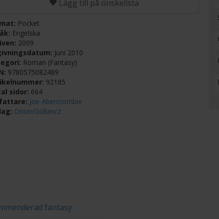
Lägg till på önskelista
rmat:
Pocket
råk:
Engelska
iven:
2009
givningsdatum:
Juni 2010
egori:
Roman (Fantasy)
BN:
9780575082489
tikelnummer:
92185
al sidor:
664
fattare:
Joe Abercrombie
lag:
Orion/Gollancz
ommenderad fantasy