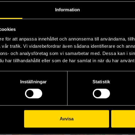
Information
cookies
Last Argument Of Kings
Before They Are Hanged
Th
e för att anpassa innehållet och annonserna till användarna, tillh
Joe Abercrombie
Joe Abercrombie
Joe
vår trafik. Vi vidarebefordrar även sådana identifierare och anna
199 kr
199 kr
19
nnons- och analysföretag som vi samarbetar med. Dessa kan i sin
har tillhandahållit eller som de har samlat in när du har använt 
Beställ
Beställ
Inställningar
Statistik
Avvisa