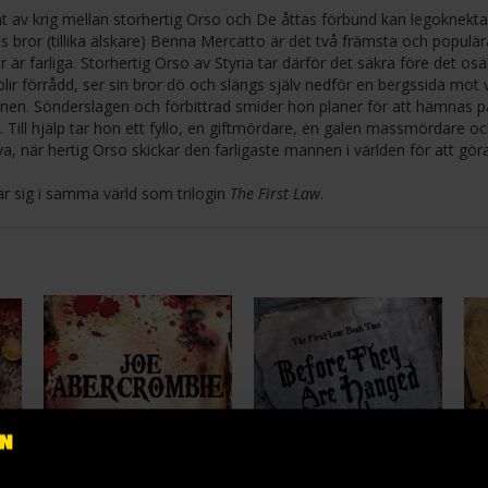
jat av krig mellan storhertig Orso och De åttas förbund kan legoknekta
ror (tillika älskare) Benna Mercatto är det två främsta och populär
 är farliga. Storhertig Orso av Styria tar därför det säkra före det os
blir förrådd, ser sin bror dö och slängs själv nedför en bergssida mot 
nen. Sönderslagen och förbittrad smider hon planer för att hämnas p
Till hjälp tar hon ett fyllo, en giftmördare, en galen massmördare o
, när hertig Orso skickar den farligaste mannen i världen för att göra
r sig i samma värld som trilogin
The First Law
.