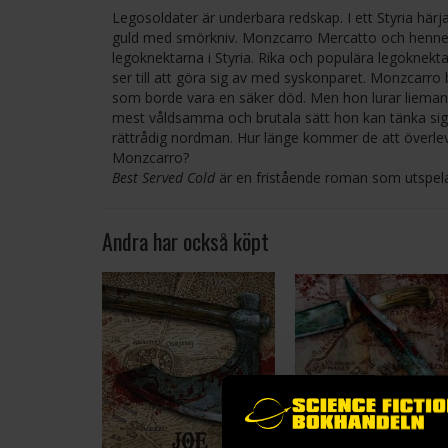
Legosoldater är underbara redskap. I ett Styria här
guld med smörkniv. Monzcarro Mercatto och hennes b
legoknektarna i Styria. Rika och populära legoknektar
ser till att göra sig av med syskonparet. Monzcarro 
som borde vara en säker död. Men hon lurar lieman
mest våldsamma och brutala sätt hon kan tänka sig. 
rättrådig nordman. Hur länge kommer de att överleva
Monzcarro?
Best Served Cold
är en fristående roman som utspela
Andra har också köpt