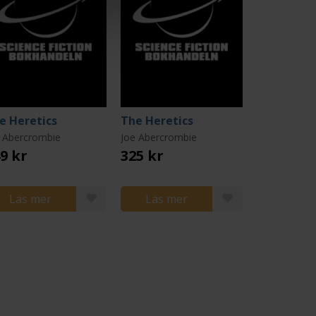
e Heretics
The Heretics
 Abercrombie
Joe Abercrombie
9 kr
325 kr
Läs mer
Läs mer