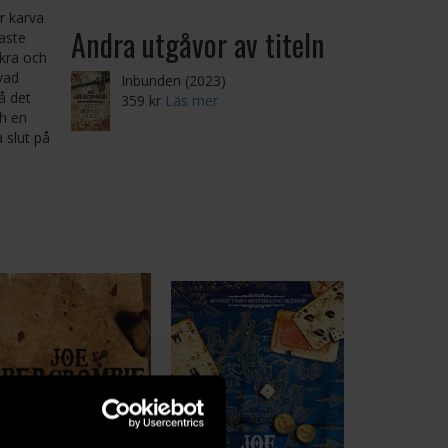
r karva
Andra utgåvor av titeln
aste
äkra och
vad
Inbunden (2023)
å det
359 kr
Läs mer
ch en
 slut på