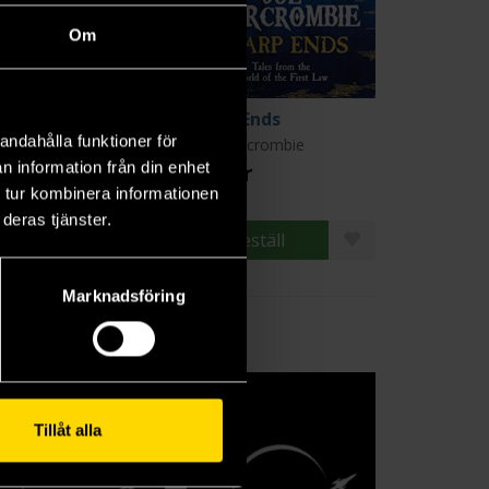
Om
e Blade Itself
Sharp Ends
andahålla funktioner för
 Abercrombie
Joe Abercrombie
n information från din enhet
9 kr
179 kr
 tur kombinera informationen
deras tjänster.
Beställ
Beställ
Marknadsföring
Tillåt alla