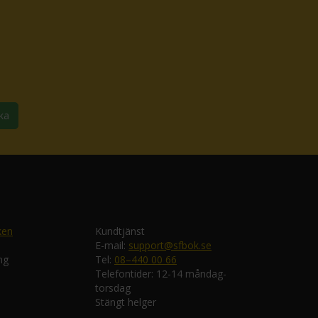
ka
ken
Kundtjänst
E-mail:
support@sfbok.se
ng
Tel:
08–440 00 66
Telefontider: 12-14 måndag-
torsdag
Stängt helger