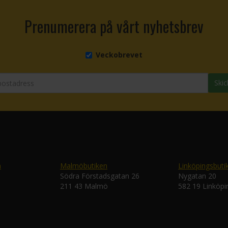
Prenumerera på vårt nyhetsbrev
Veckobrevet
Skic
n
Malmöbutiken
Linköpingsbuti
Södra Förstadsgatan 26
Nygatan 20
211 43 Malmö
582 19 Linköpi