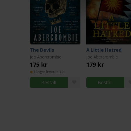
The Devils
A Little Hatred
Joe Abercrombie
Joe Abercrombie
175 kr
179 kr
Längre leveranstid
Beställ
Beställ