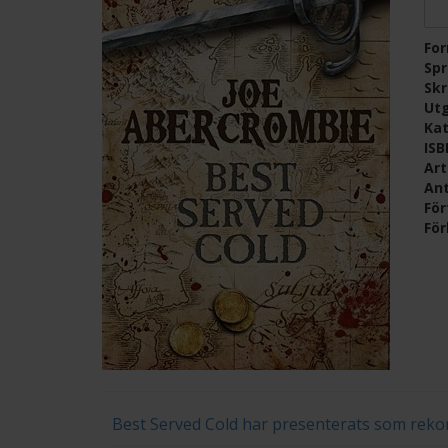
Fo
Sp
Skr
Ut
Kat
IS
Ar
Ant
För
För
Best Served Cold har presenterats som rek