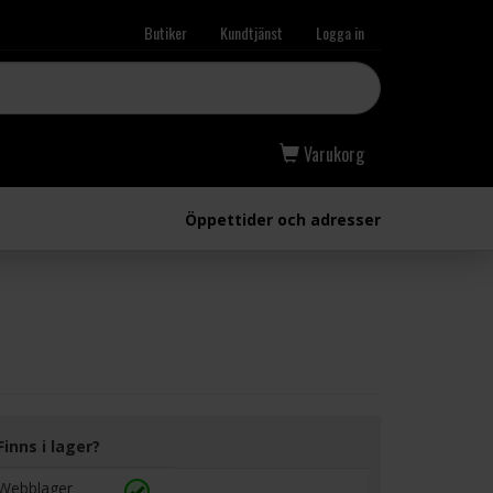
Butiker
Kundtjänst
Logga in
Varukorg
Öppettider och adresser
Finns i lager?
Webblager