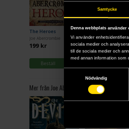
Samtycke
Denna webbplats använder 
The Heroes
Red Country
Vi använder enhetsidentifierar
Joe Abercrombie
Joe Abercrombie
sociala medier och analysera 
199 kr
199 kr
till de sociala medier och a
med annan information som du 
Beställ
Beställ
Samtyckesval
Nödvändig
Mer från Joe Abercrombie