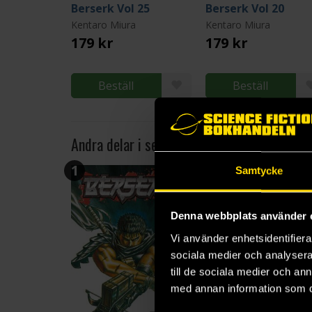
Berserk Vol 25
Berserk Vol 20
Kentaro Miura
Kentaro Miura
179 kr
179 kr
Beställ
Beställ
Andra delar i serien
1
2
Samtycke
Denna webbplats använder 
Vi använder enhetsidentifierar
sociala medier och analysera 
till de sociala medier och a
med annan information som du 