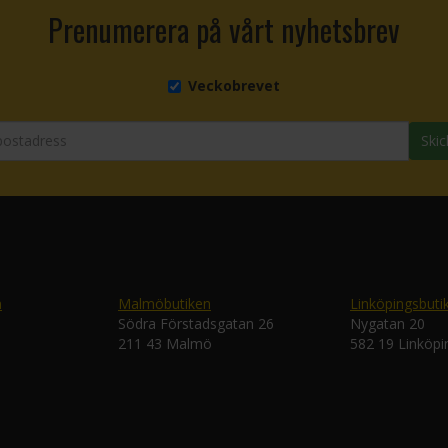
Prenumerera på vårt nyhetsbrev
Veckobrevet
Skic
n
Malmöbutiken
Linköpingsbuti
Södra Förstadsgatan 26
Nygatan 20
211 43 Malmö
582 19 Linköpi