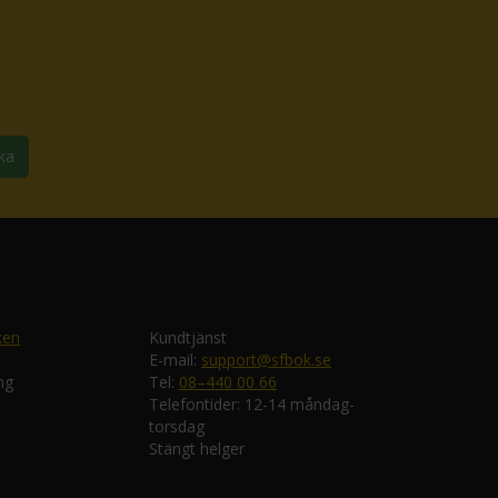
ka
ken
Kundtjänst
E-mail:
support@sfbok.se
ng
Tel:
08–440 00 66
Telefontider: 12-14 måndag-
torsdag
Stängt helger