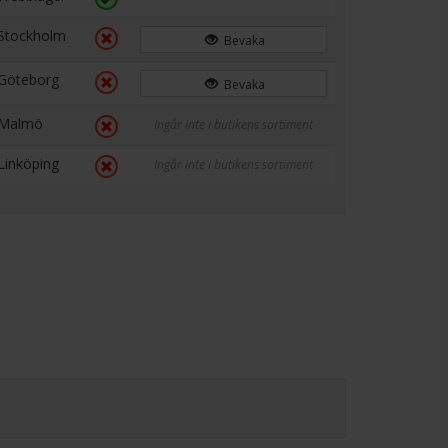
Stockholm
Bevaka
Göteborg
Bevaka
Malmö
Ingår inte i butikens sortiment
Linköping
Ingår inte i butikens sortiment