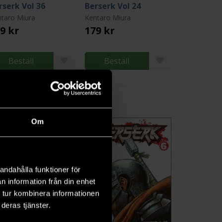
rserk Vol 36
Berserk Vol 24
taro Miura
Kentaro Miura
9 kr
179 kr
Beställ
Beställ
6
Om
andahålla funktioner för
n information från din enhet
 tur kombinera informationen
deras tjänster.