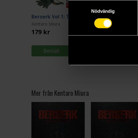
Samtyckesval
Nödvändig
Berserk Vol 1: The Black Swordsman
Kentaro Miura
Kentaro Miura
179 kr
179 kr
Beställ
Beställ
Mer från Kentaro Miura