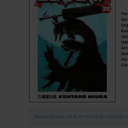
Fo
Sp
Ut
Kat
Un
IS
Ar
Ant
För
För
Bevaka Berserk och få ett mail så fort nästa del i ser