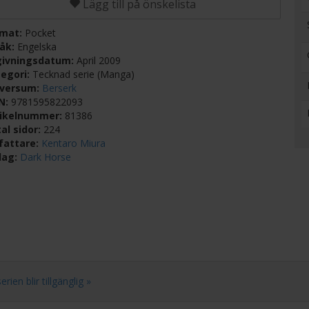
Lägg till på önskelista
rmat:
Pocket
råk:
Engelska
givningsdatum:
April 2009
egori:
Tecknad serie (Manga)
iversum:
Berserk
BN:
9781595822093
tikelnummer:
81386
al sidor:
224
fattare:
Kentaro Miura
lag:
Dark Horse
ien blir tillgänglig »