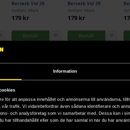
Berserk Vol 26
Berserk Vol 29
Be
Kentaro Miura
Kentaro Miura
Ken
179 kr
179 kr
17
Beställ
Beställ
3
4
5
Information
cookies
e för att anpassa innehållet och annonserna till användarna, tillh
vår trafik. Vi vidarebefordrar även sådana identifierare och anna
nnons- och analysföretag som vi samarbetar med. Dessa kan i sin
har tillhandahållit eller som de har samlat in när du har använt 