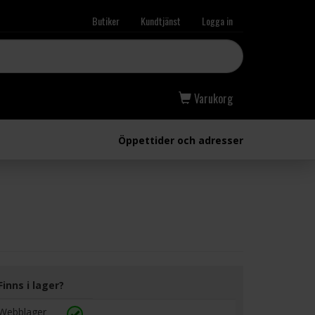
Butiker
Kundtjänst
Logga in
Varukorg
Öppettider och adresser
Finns i lager?
Webblager