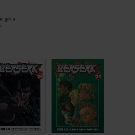
nu galna
.