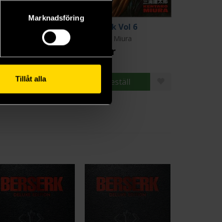
Marknadsföring
rserk Vol 5
Berserk Vol 6
ntaro Miura
Kentaro Miura
9 kr
179 kr
Tillåt alla
Beställ
Beställ