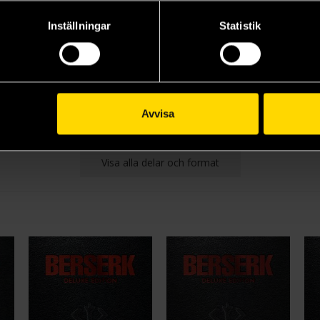
Inställningar
Statistik
Berserk Vol 2: The Guardians of Desire
Berserk Vol 3
Berserk Vol 4
Be
Kentaro Miura
Kentaro Miura
Ke
179 kr
179 kr
17
Avvisa
Beställ
Beställ
Visa alla delar och format