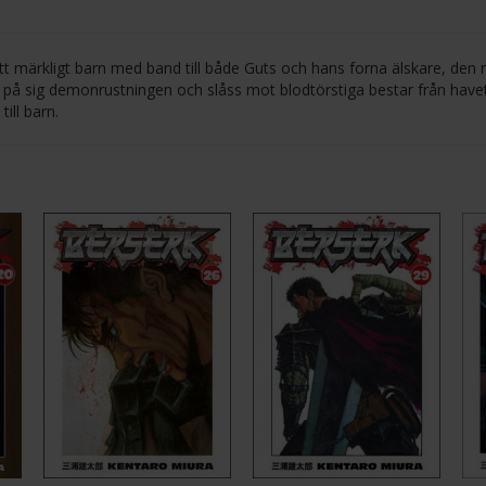
ett märkligt barn med band till både Guts och hans forna älskare, den 
a på sig demonrustningen och slåss mot blodtörstiga bestar från havet
ill barn.