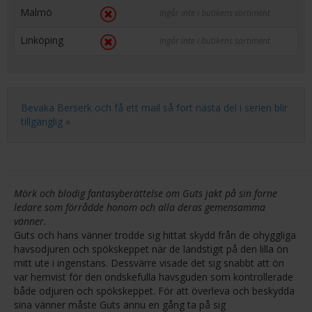
Malmö
Ingår inte i butikens sortiment
Linköping
Ingår inte i butikens sortiment
Bevaka Berserk och få ett mail så fort nästa del i serien blir
tillgänglig »
Mörk och blodig fantasyberättelse om Guts jakt på sin forne
ledare som förrådde honom och alla deras gemensamma
vänner.
Guts och hans vänner trodde sig hittat skydd från de ohyggliga
havsodjuren och spökskeppet när de landstigit på den lilla ön
mitt ute i ingenstans. Dessvärre visade det sig snabbt att ön
var hemvist för den ondskefulla havsguden som kontrollerade
både odjuren och spökskeppet. För att överleva och beskydda
sina vänner måste Guts ännu en gång ta på sig