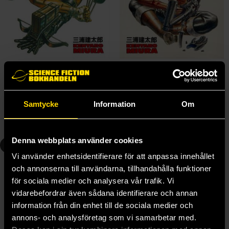
Berserk Vol 1: The Black Swordsman
Berserk Vol 2: The Guardians of Desire
Kentaro Miura
Kentaro Miura
179 kr
179 kr
Samtycke
Information
Om
Beställ
Beställ
Denna webbplats använder cookies
3
4
Vi använder enhetsidentifierare för att anpassa innehållet
och annonserna till användarna, tillhandahålla funktioner
för sociala medier och analysera vår trafik. Vi
vidarebefordrar även sådana identifierare och annan
information från din enhet till de sociala medier och
annons- och analysföretag som vi samarbetar med.