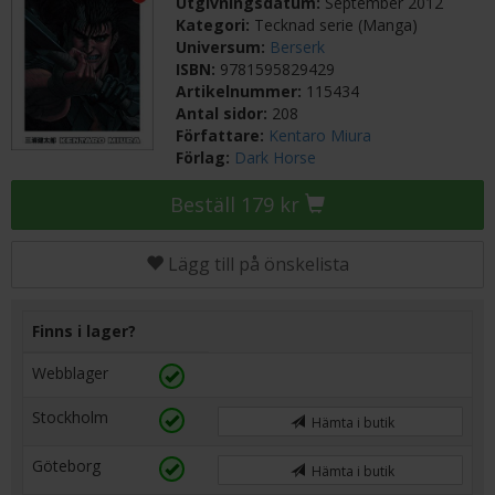
Utgivningsdatum:
September 2012
Kategori:
Tecknad serie (Manga)
Universum:
Berserk
ISBN:
9781595829429
Artikelnummer:
115434
Antal sidor:
208
Författare:
Kentaro Miura
Förlag:
Dark Horse
Beställ 179 kr
Lägg till på önskelista
Finns i lager?
Webblager
Stockholm
Hämta i butik
Göteborg
Hämta i butik