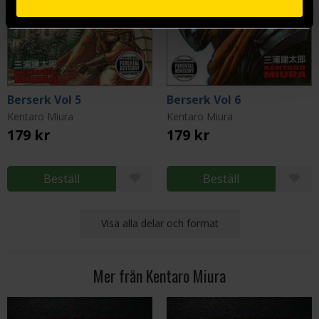
Berserk Vol 5
Berserk Vol 6
Kentaro Miura
Kentaro Miura
179 kr
179 kr
Beställ
Beställ
Visa alla delar och format
Mer från Kentaro Miura