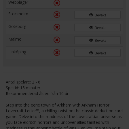
Webblager
Stockholm
Bevaka
Göteborg
Bevaka
Malmö
Bevaka
Linköping
Bevaka
Antal spelare: 2 - 6
Speltid: 15 minuter
Rekommenderad ålder: från 10 år
Step into the eerie town of Arkham with Arkham Horror
Lovecraft Letter™, a chilling twist on the classic deduction card
game. Delve into the madness of the Lovecraftian universe as
you face eldritch horrors and uncover allies tainted with
madness in this gripping battle of wits. Can you maintain your