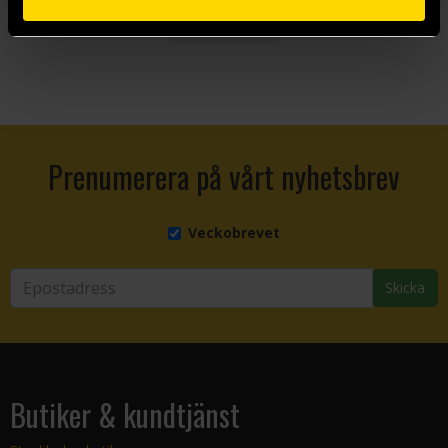
Visa allt
Prenumerera på vårt nyhetsbrev
Veckobrevet
Skicka
Butiker & kundtjänst