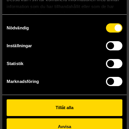
information som du har tillhandahållit eller som de har
samlat in när du har använt deras tjänster.
Samtyckesval
Nödvändig
Inställningar
Statistik
Monster Eater: A Delicious in Dungeon Board Game
Love Letter - Bridgerton
Marknadsföring
Seiji Kanai
Seiji Kanai
369 kr
189 kr
Tillåt alla
Beställ
Läs mer
Avvisa