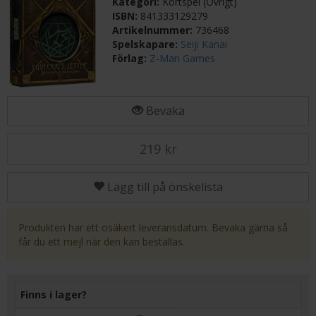
Kategori:
Kortspel (Övrigt)
ISBN:
841333129279
Artikelnummer:
736468
Spelskapare:
Seiji Kanai
Förlag:
Z-Man Games
Bevaka
219 kr
Lägg till på önskelista
Produkten har ett osäkert leveransdatum. Bevaka gärna så
får du ett mejl när den kan beställas.
Finns i lager?