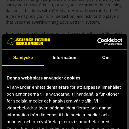
sanity and outwit Cthulhu, or will you succumb to the creeping
darkness that lurks within? Arkham Horror Lovecraft Letter™ is
a game of push-your-luck, deduction, and risk for 2-6 players
that uses the award-winning Love Letter™ system.
Immerse yourself in the world of Lovecraft with a thrilling twist
on the award-winning Love Letter game system. Explore
eldritch horrors, uncover clues, and fight to keep your sanity
intact!
Samtycke
Information
Om
Contents:
27 Cards
18 Double Sided Tokens
Denna webbplats använder cookies
6 Reference Cards
1 Rulebook
Vi använder enhetsidentifierare för att anpassa innehållet
1 Bag
och annonserna till användarna, tillhandahålla funktioner
för sociala medier och analysera vår trafik. Vi
Mer från Seiji Kanai
vidarebefordrar även sådana identifierare och annan
information från din enhet till de sociala medier och
annons- och analysföretag som vi samarbetar med.
Dessa kan i sin tur kombinera informationen med annan