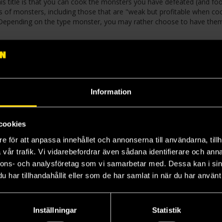
his title is that you can cook the monsters you have defeated (and fo
es of monsters, including those that are "weak but profitable when c
 Depending on the type monster, you may rather choose to have the
labyrinth's mysterious effects and items add to the adventure. Those
rin uncontrollably.
Information
cookies
e för att anpassa innehållet och annonserna till användarna, tillh
vår trafik. Vi vidarebefordrar även sådana identifierare och anna
nnons- och analysföretag som vi samarbetar med. Dessa kan i sin
har tillhandahållit eller som de har samlat in när du har använt 
Inställningar
Statistik