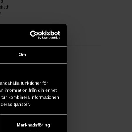
od
ooked"
m
 who
Om
andahålla funktioner för
n information från din enhet
 tur kombinera informationen
deras tjänster.
Marknadsföring