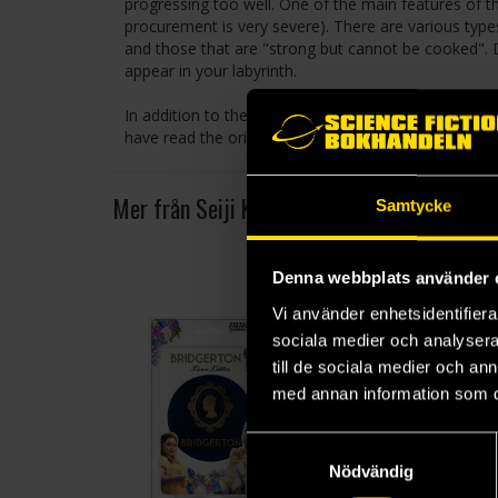
progressing too well. One of the main features of t
procurement is very severe). There are various typ
and those that are "strong but cannot be cooked".
appear in your labyrinth.
In addition to the many monsters in the game, the 
have read the original "Dungeon Meshi" manga will g
Mer från Seiji Kanai
Samtycke
Denna webbplats använder 
Vi använder enhetsidentifierar
sociala medier och analysera 
till de sociala medier och a
med annan information som du 
Samtyckesval
Nödvändig