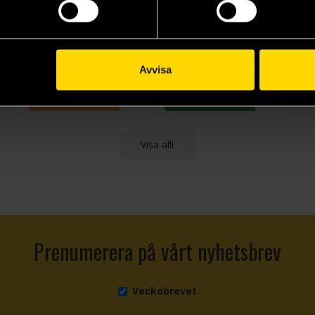
Arkham Horror Love Letter Boxed
Love Letter - Lovecraft Letter
Love Letter Boxed
Seiji Kanai
Seiji Kanai
199 kr
219 kr
Avvisa
Läs mer
Beställ
Visa allt
Prenumerera på vårt nyhetsbrev
Veckobrevet