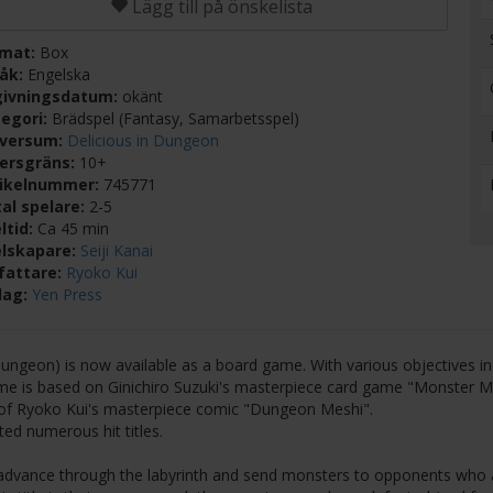
Lägg till på önskelista
rmat:
Box
råk:
Engelska
givningsdatum:
okänt
egori:
Brädspel (Fantasy, Samarbetsspel)
iversum:
Delicious in Dungeon
dersgräns:
10+
tikelnummer:
745771
al spelare:
2-5
ltid:
Ca 45 min
elskapare:
Seiji Kanai
fattare:
Ryoko Kui
lag:
Yen Press
ngeon) is now available as a board game. With various objectives in
ame is based on Ginichiro Suzuki's masterpiece card game "Monster M
d of Ryoko Kui's masterpiece comic "Dungeon Meshi".
ed numerous hit titles.
to advance through the labyrinth and send monsters to opponents who 