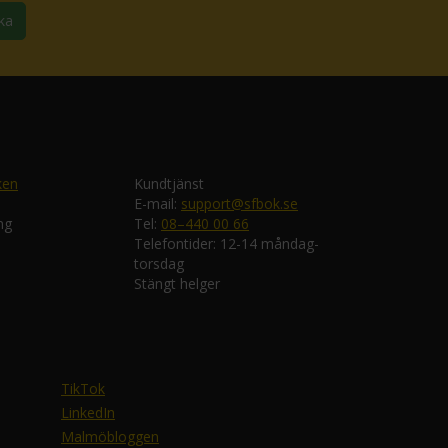
ka
ken
Kundtjänst
E-mail:
support@sfbok.se
ng
Tel:
08–440 00 66
Telefontider: 12-14 måndag-
torsdag
Stängt helger
TikTok
LinkedIn
Malmöbloggen