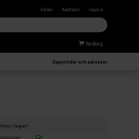
Butiker
Kundtjänst
Logga in
Varukorg
Öppettider och adresser
Finns i lager?
Webblager