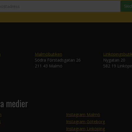
Skic
n
Malmöbutiken
Linköpingsbuti
Södra Förstadsgatan 26
Nygatan 20
211 43 Malmö
582 19 Linköpi
la medier
m
Instagram Malmö
k
Instagram Göteborg
Instagram Linköping