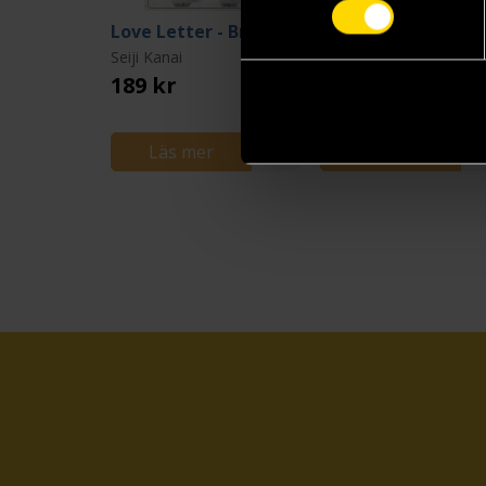
Love Letter - Bridgerton
Seiji Kanai
Seiji Kanai
189 kr
219 kr
Läs mer
Läs mer