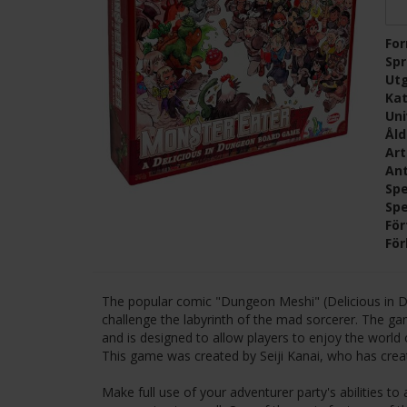
Fo
Sp
Ut
Kat
Un
Ål
Ar
Ant
Spe
Sp
För
För
The popular comic "Dungeon Meshi" (Delicious in Du
challenge the labyrinth of the mad sorcerer. The g
and is designed to allow players to enjoy the worl
This game was created by Seiji Kanai, who has creat
Make full use of your adventurer party's abilities 