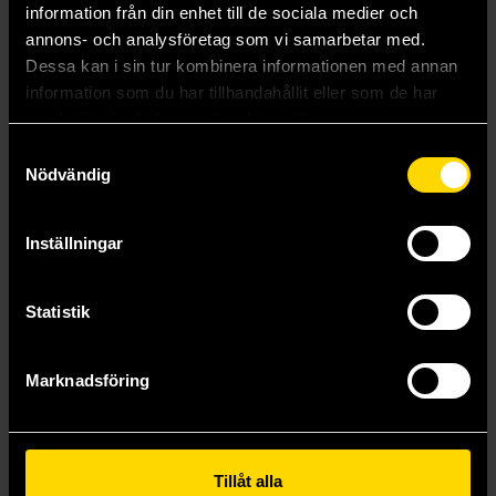
information från din enhet till de sociala medier och
annons- och analysföretag som vi samarbetar med.
Mer från Leder Games
Dessa kan i sin tur kombinera informationen med annan
information som du har tillhandahållit eller som de har
samlat in när du har använt deras tjänster.
Samtyckesval
Nödvändig
Inställningar
Statistik
Marknadsföring
Homeland Expansion
Riverfolk Expansion
Root Board Game
Root Board Game
Tillåt alla
649 kr
489 kr