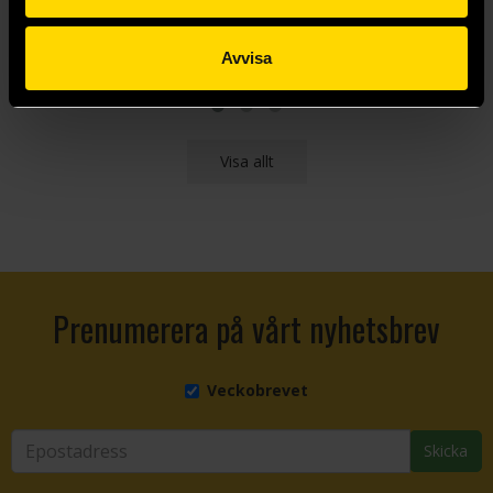
Avvisa
Läs mer
Läs mer
Visa allt
Prenumerera på vårt nyhetsbrev
Veckobrevet
Skicka