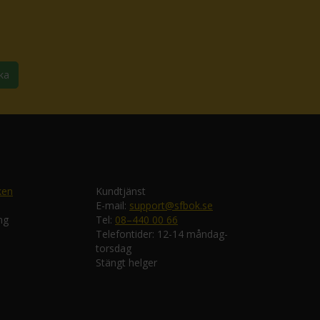
ka
ken
Kundtjänst
E-mail:
support@sfbok.se
ng
Tel:
08–440 00 66
Telefontider: 12-14 måndag-
torsdag
Stängt helger