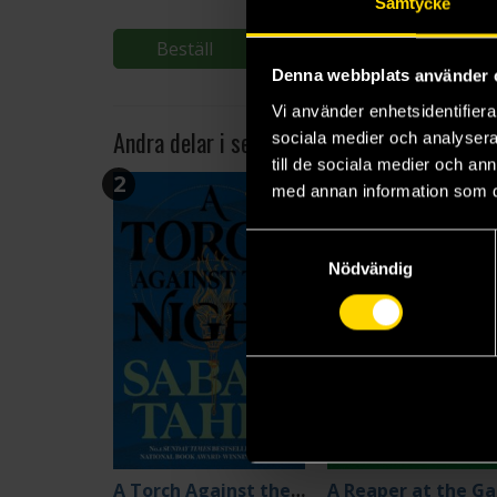
Samtycke
Beställ
Beställ
Denna webbplats använder 
Vi använder enhetsidentifierar
Andra delar i serien
sociala medier och analysera 
till de sociala medier och a
2
3
med annan information som du 
Samtyckesval
Nödvändig
A Torch Against the Night