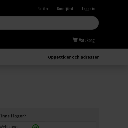
Butiker
Kundtjänst
Logga in
Varukorg
Öppettider och adresser
Finns i lager?
Webblager