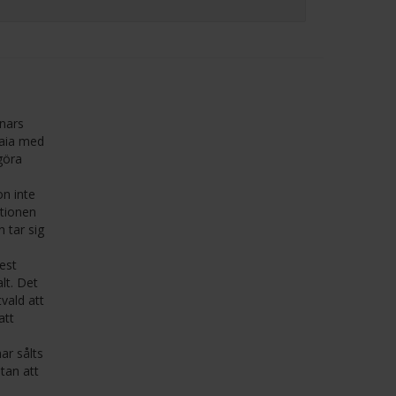
nnars
Laia med
göra
on inte
ationen
n tar sig
est
lt. Det
vald att
att
ar sålts
utan att