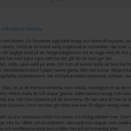
m månadens fantasy.
nd med döden. Du förväntas viga både kropp och sinne till kejsaren, a
 vänner. Detta är en brutal värld, inspirerad av romarriket. Här lever 
ör sitt dagliga bröd på de fattiga bakgatorna. De är noga med att inte 
 De har med egna ögon sett hur det går för de som gör det.
ri, ställs Laias värld på ända. Om hon vill kunna rädda sin bror har h
n. Motståndsrörelsen hjälper henne gärna. Men det kostar. Motprest
stigefyllda soldatakademi, där elitstyrkan kallad Maskerna, utbildas. Ho
 Elias, en av de främsta eleverna, men också, i hemlighet en av de m
danten. Mötet mella de två skapar gnistor, både känslomässigt och socia
t ana. När Elias funderar på att desertera, får han veta att han är ut
näste kejsaren. Först om han gör detta kan han få någon verklig makt 
s av stor entusiasm både hos läsare och förlag världen över. Den h
 väjer inte för våldet och brutaliteten i den värld hon skapat, men ändå 
na och konflikterna kring dessa håller hon på ett trovärdigt plan.