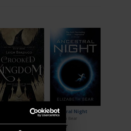
ooked Kingdom
Ancestral Night
gh Bardugo
Elizabeth Bear
9 kr
219 kr