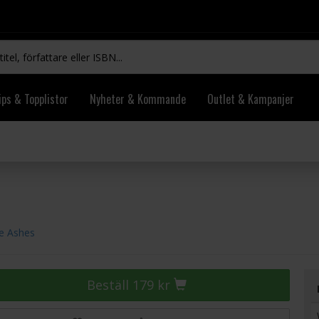
ips & Topplistor
Nyheter & Kommande
Outlet & Kampanjer
he Ashes
Beställ 179 kr