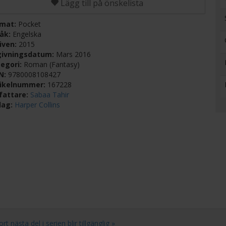
Lägg till på önskelista
rmat:
Pocket
råk:
Engelska
iven:
2015
givningsdatum:
Mars 2016
egori:
Roman (Fantasy)
BN:
9780008108427
tikelnummer:
167228
fattare:
Sabaa Tahir
lag:
Harper Collins
 nästa del i serien blir tillgänglig »