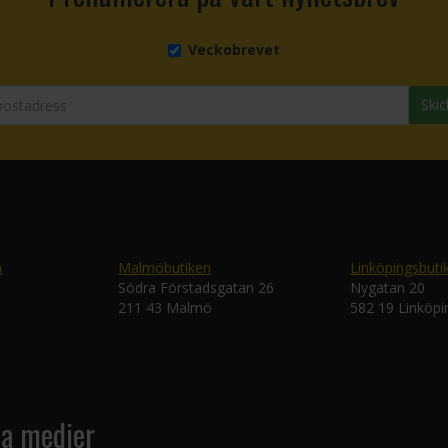
Veckobrevet
Skic
n
Malmöbutiken
Linköpingsbuti
Södra Förstadsgatan 26
Nygatan 20
211 43 Malmö
582 19 Linköpi
la medier