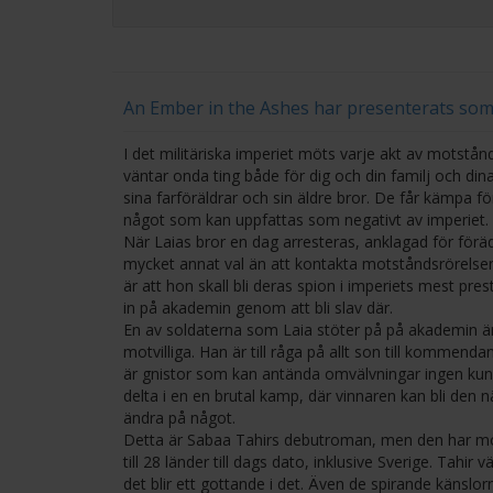
An Ember in the Ashes har presenterats so
I det militäriska imperiet möts varje akt av motstå
väntar onda ting både för dig och din familj och dina
sina farföräldrar och sin äldre bror. De får kämpa f
något som kan uppfattas som negativt av imperiet.
När Laias bror en dag arresteras, anklagad för föräde
mycket annat val än att kontakta motståndsrörelse
är att hon skall bli deras spion i imperiets mest pre
in på akademin genom att bli slav där.
En av soldaterna som Laia stöter på på akademin är
motvilliga. Han är till råga på allt son till kommen
är gnistor som kan antända omvälvningar ingen kunna
delta i en en brutal kamp, där vinnaren kan bli den 
ändra på något.
Detta är Sabaa Tahirs debutroman, men den har mött
till 28 länder till dags dato, inklusive Sverige. Tahir
det blir ett gottande i det. Även de spirande känslor