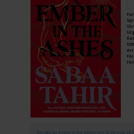
Fo
Sp
Skr
Ut
Kat
IS
Ar
För
För
Bevaka An Ember in the Ashes och få ett mail så fort