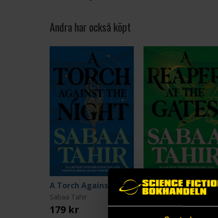
Andra har också köpt
A Torch Against the Night
Sabaa Tahir
Sabaa Tahir
179 kr
179 kr