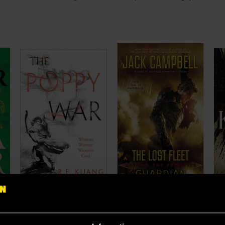
A Reaper at the Gates
The Poppy War
Guardian
Cr
R. F. Kuang
Jack Campbell
Lei
159 kr
139 kr
15