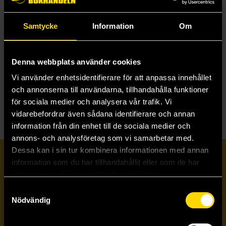
Samtycke
Information
Om
Teckna i 10 steg - Människor
Justine Lecouffe
149 kr
Denna webbplats använder cookies
Vi använder enhetsidentifierare för att anpassa innehållet
Läs mer
och annonserna till användarna, tillhandahålla funktioner
för sociala medier och analysera vår trafik. Vi
vidarebefordrar även sådana identifierare och annan
information från din enhet till de sociala medier och
annons- och analysföretag som vi samarbetar med.
Dessa kan i sin tur kombinera informationen med annan
Prenumerera på vårt nyhetsbrev
information som du har tillhandahållit eller som de har
samlat in när du har använt deras tjänster.
Samtyckesval
Veckobrevet
Nödvändig
Skicka