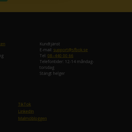
ken
Kundtjänst
E-mail:
support@sfbok.se
ng
Tel:
08–440 00 66
Telefontider: 12-14 måndag-
torsdag
Stängt helger
TikTok
LinkedIn
Malmöbloggen