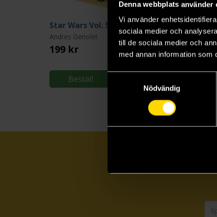
Denna webbplats använder 
Vi använder enhetsidentifierar
Star Wars Vol. 5: The Path To Victory
sociala medier och analysera 
Andres Genolet
till de sociala medier och a
199 kr
med annan information som du 
Samtyckesval
Beställ
Nödvändig