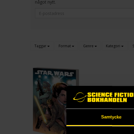
något nytt.
Taggar
Format
Genre
Kategori
Samtycke