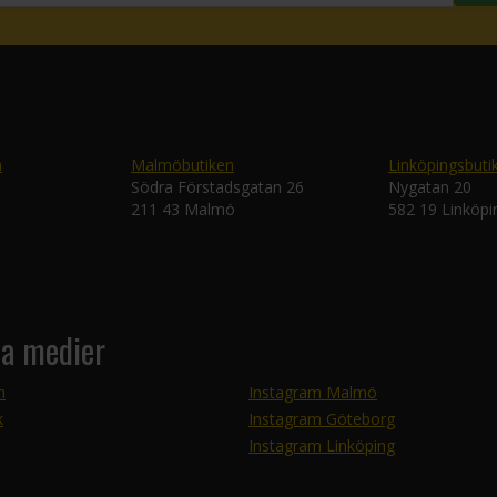
n
Malmöbutiken
Linköpingsbuti
Södra Förstadsgatan 26
Nygatan 20
211 43 Malmö
582 19 Linköpi
la medier
m
Instagram Malmö
k
Instagram Göteborg
Instagram Linköping