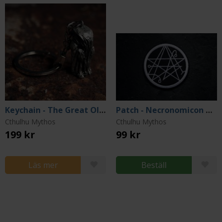
Keychain - The Great Old One
Patch - Necronomicon Gate (White Lines)
Cthulhu Mythos
Cthulhu Mythos
199 kr
99 kr
Läs mer
Beställ