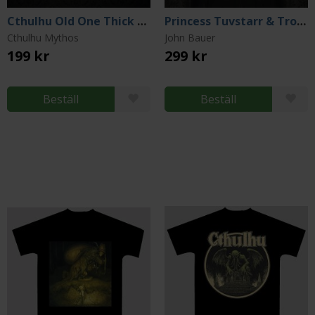
Cthulhu Old One Thick Tote Bag
Princess Tuvstarr & Trolls T-shirt (Small)
Cthulhu Mythos
John Bauer
199 kr
299 kr
Beställ
Beställ