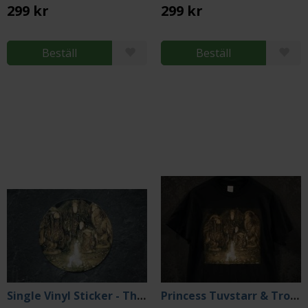
299 kr
299 kr
Beställ
Beställ
Single Vinyl Sticker - The Princess And Troll Brothers by John Bauer
Princess Tuvstarr & Trolls T-shirt (X-Large)