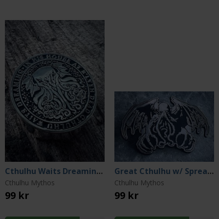
Cthulhu Waits Dreaming In His House Pin
Great Cthulhu w/ Spread Wings & Horror Claws Pin
Cthulhu Mythos
Cthulhu Mythos
99 kr
99 kr