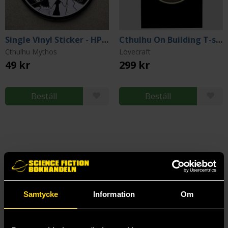
Single Vinyl Sticker - HP Lovecraft w/ Tentacle
Cthulhu On Building T-shirt (X-Large)
Cthulhu Mythos
Lovecraft
49 kr
299 kr
Beställ
Beställ
Samtycke
Information
Om