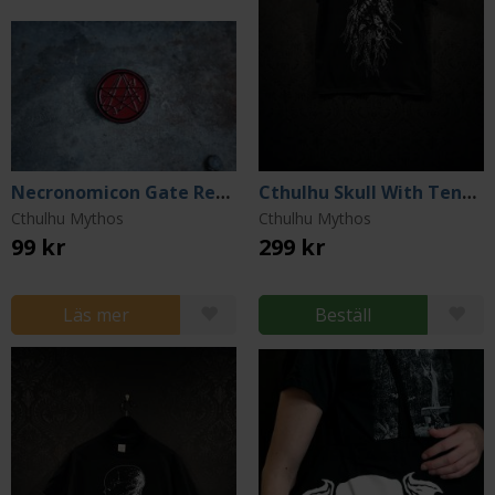
Necronomicon Gate Red Version Pin
Cthulhu Skull With Tentacles T-shirt (Small)
Cthulhu Mythos
Cthulhu Mythos
99 kr
299 kr
Läs mer
Beställ