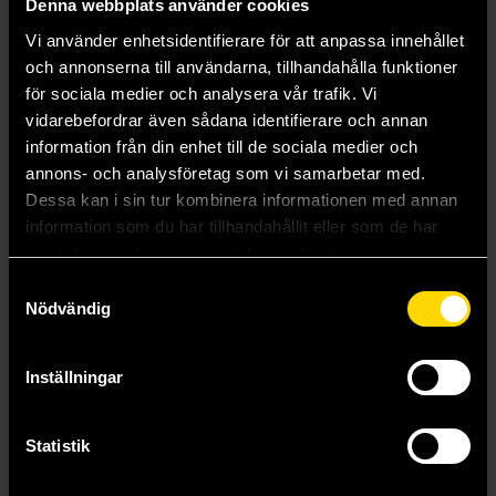
Denna webbplats använder cookies
Vi använder enhetsidentifierare för att anpassa innehållet
och annonserna till användarna, tillhandahålla funktioner
för sociala medier och analysera vår trafik. Vi
Single Vinyl Sticker - Princess Tuvstarr by John Bauer
Cthulhu On Building T-shirt (Small)
vidarebefordrar även sådana identifierare och annan
John Bauer
Lovecraft
information från din enhet till de sociala medier och
49 kr
299 kr
annons- och analysföretag som vi samarbetar med.
Dessa kan i sin tur kombinera informationen med annan
Beställ
Beställ
information som du har tillhandahållit eller som de har
samlat in när du har använt deras tjänster.
Samtyckesval
Nödvändig
Inställningar
Statistik