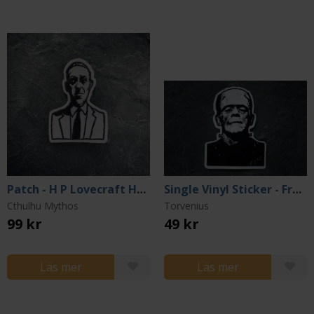
Patch - H P Lovecraft Horror Author
Single Vinyl Sticker - Frankensteins Monster
Cthulhu Mythos
Torvenius
99 kr
49 kr
Läs mer
Läs mer