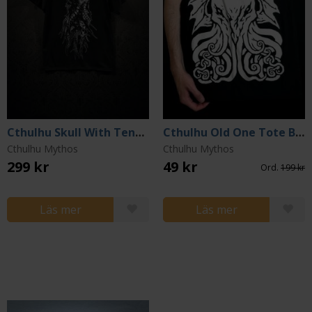
Cthulhu Skull With Tentacles T-shirt (Medium)
Cthulhu Old One Tote Bag
Cthulhu Mythos
Cthulhu Mythos
299 kr
49 kr
Ord.
199 kr
Läs mer
Läs mer