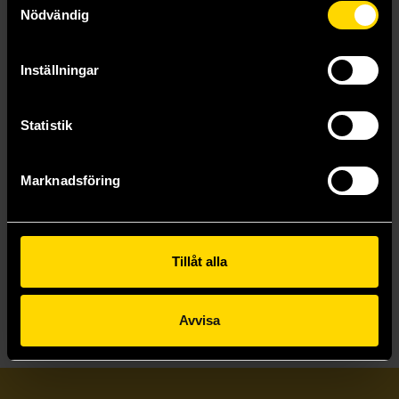
Nödvändig
Inställningar
Statistik
Hellbreak TCG: Dawn of Terror Booster Bundle
Marknadsföring
Hellbreak TCG
679 kr
Tillåt alla
Läs mer
Avvisa