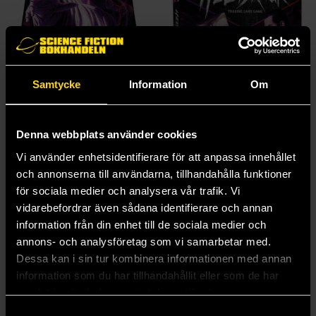
Samtycke
Information
Om
Hellbreak TCG: Dawn of Terror Booster Pack
Hellbreak TCG: Dawn of Terrror 2-Player Starter Set
Hellbreak TCG
Hellbreak TCG
Denna webbplats använder cookies
65 kr
339 kr
Vi använder enhetsidentifierare för att anpassa innehållet
och annonserna till användarna, tillhandahålla funktioner
Läs mer
Läs mer
för sociala medier och analysera vår trafik. Vi
vidarebefordrar även sådana identifierare och annan
information från din enhet till de sociala medier och
annons- och analysföretag som vi samarbetar med.
Dessa kan i sin tur kombinera informationen med annan
information som du har tillhandahållit eller som de har
samlat in när du har använt deras tjänster.
Samtyckesval