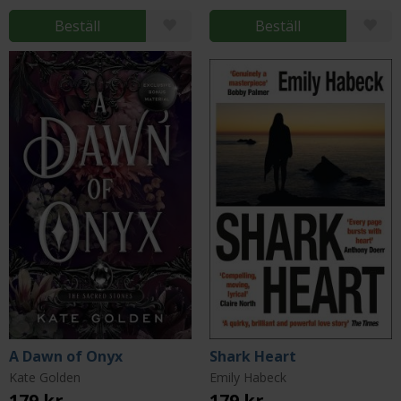
Beställ
Beställ
A Dawn of Onyx
Shark Heart
Kate Golden
Emily Habeck
179 kr
179 kr