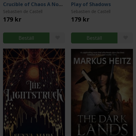
Crucible of Chaos A Novel of the Court of Shadows
Play of Shadows
Sebastien de Castell
Sebastien de Castell
179 kr
179 kr
Beställ
Beställ