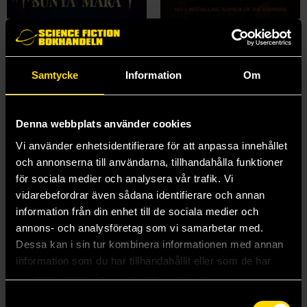
The Lightstruck
The Dark Lands
Mara Sunya
Markus Heitz
44 kr
229 kr
Ord.
179 kr
Samtycke
Information
Om
Beställ
Beställ
Denna webbplats använder cookies
Vi använder enhetsidentifierare för att anpassa innehållet
och annonserna till användarna, tillhandahålla funktioner
för sociala medier och analysera vår trafik. Vi
vidarebefordrar även sådana identifierare och annan
information från din enhet till de sociala medier och
annons- och analysföretag som vi samarbetar med.
Dessa kan i sin tur kombinera informationen med annan
information som du har tillhandahållit eller som de har
samlat in när du har använt deras tjänster.
Samtyckesval