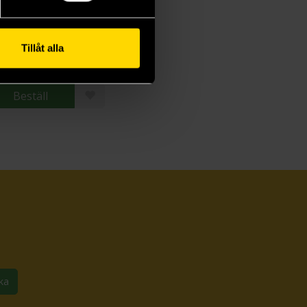
The Triumph of the Dwarves
rkus Heitz
Tillåt alla
9 kr
ängre leveranstid
Beställ
ka