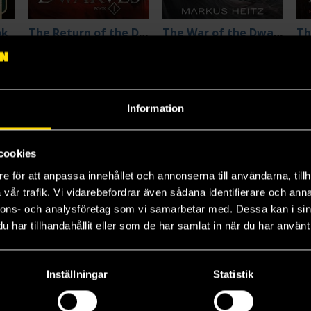
ok
The Return of the Dwarves Book 1
The War of the Dwarves
Th
Markus Heitz
Markus Heitz
Ma
199 kr
199 kr
22
Beställ
Beställ
Information
cookies
e för att anpassa innehållet och annonserna till användarna, tillh
vår trafik. Vi vidarebefordrar även sådana identifierare och anna
nnons- och analysföretag som vi samarbetar med. Dessa kan i sin
har tillhandahållit eller som de har samlat in när du har använt 
Inställningar
Statistik