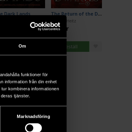
e Dark Lands
The Return of the Dwarves Book 2
rkus Heitz
Markus Heitz
9 kr
229 kr
Beställ
Beställ
Om
andahålla funktioner för
n information från din enhet
 tur kombinera informationen
deras tjänster.
Marknadsföring