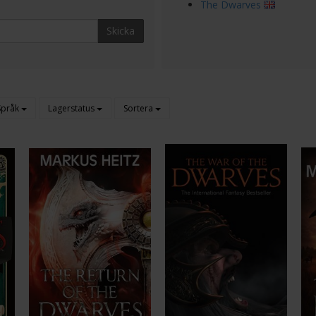
The Dwarves
Skicka
Språk
Lagerstatus
Sortera