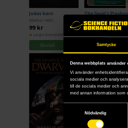
Judas barn
The Devil's Playbo
Markus Heitz
Markus Heitz
99 kr
239 kr
Längre leveranstid
Längre leveranstid
Beställ
Beställ
Samtycke
Denna webbplats använder 
Vi använder enhetsidentifierar
sociala medier och analysera 
till de sociala medier och a
med annan information som du 
Samtyckesval
Nödvändig