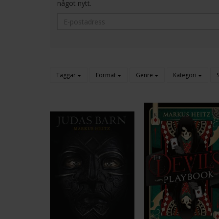
något nytt.
Taggar
Format
Genre
Kategori