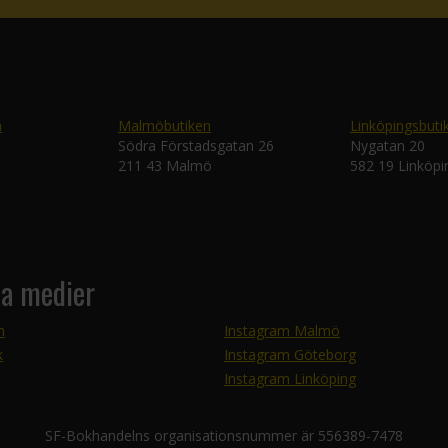
n
Malmöbutiken
Linköpingsbuti
Södra Förstadsgatan 26
Nygatan 20
211 43 Malmö
582 19 Linköpi
la medier
m
Instagram Malmö
k
Instagram Göteborg
Instagram Linköping
SF-Bokhandelns organisationsnummer är 556389-7478