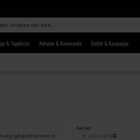
ips & Topplistor
Nyheter & Kommande
Outlet & Kampanjer
Serier
il varje gång det kommer in
Judas barn