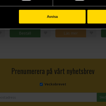
The Fate Of The Dwarves
The Dwarves
Judas son
Markus Heitz
Markus Heitz
Ma
Avvisa
179 kr
379 kr
22
Längre leveranstid
L
Beställ
Läs mer
Prenumerera på vårt nyhetsbrev
Veckobrevet
Skic