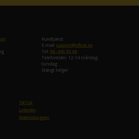
ken
Kundtjänst
E-mail:
support@sfbok.se
ng
Tel:
08–440 00 66
Telefontider: 12-14 måndag-
torsdag
Stängt helger
TikTok
LinkedIn
Malmöbloggen