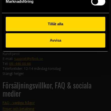
Marknadsföring
411 19 Göteborg
Malmöbutiken
Södra Förstadsgatan 26
211 43 Malmö
Tillåt alla
Linköpingsbutiken
Nygatan 20
Avvisa
582 19 Linköping
Kundtjänst
E-mail:
support@sfbok.se
Tel:
08–440 00 66
Telefontider: 12-14 måndag-torsdag
Stängt helger
Försäljningsvillkor, FAQ & sociala
medier
FAQ - vanliga frågor
Priser och betalning