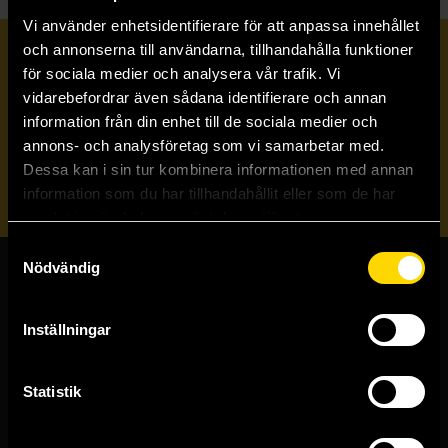
Vi använder enhetsidentifierare för att anpassa innehållet
och annonserna till användarna, tillhandahålla funktioner
Prenumerera på vårt nyhetsbrev
för sociala medier och analysera vår trafik. Vi
vidarebefordrar även sådana identifierare och annan
information från din enhet till de sociala medier och
Veckobrevet
annons- och analysföretag som vi samarbetar med.
Dessa kan i sin tur kombinera informationen med annan
Skicka
information som du har tillhandahållit eller som de har
samlat in när du har använt deras tjänster.
Samtyckesval
Nödvändig
Butiker & kundtjänst
Inställningar
Stockholmsbutiken
Västerlånggatan 48
111 29 Stockholm
Statistik
Göteborgsbutiken
Kungsgatan 19