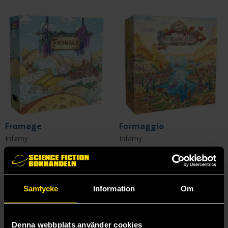
Fromage
Formaggio
Infamy
Infamy
539 kr
579 kr
Beställ
Läs mer
Samtycke
Information
Om
Denna webbplats använder cookies