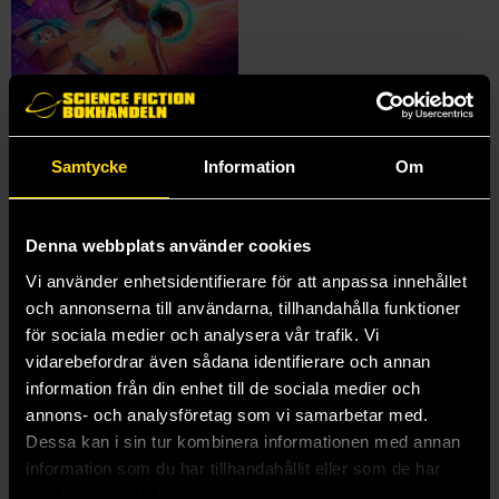
Samtycke
Information
Om
Denna webbplats använder cookies
Chilling Effect
Vi använder enhetsidentifierare för att anpassa innehållet
och annonserna till användarna, tillhandahålla funktioner
Valerie Valdes
179 kr
för sociala medier och analysera vår trafik. Vi
vidarebefordrar även sådana identifierare och annan
information från din enhet till de sociala medier och
Beställ
annons- och analysföretag som vi samarbetar med.
Dessa kan i sin tur kombinera informationen med annan
information som du har tillhandahållit eller som de har
samlat in när du har använt deras tjänster.