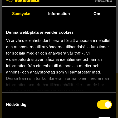
Samtycke
Information
Om
Adopt Me! The Official Game Guide
Uplift Games LCC
69 kr
Denna webbplats använder cookies
Vi använder enhetsidentifierare för att anpassa innehållet
Läs mer
och annonserna till användarna, tillhandahålla funktioner
för sociala medier och analysera vår trafik. Vi
vidarebefordrar även sådana identifierare och annan
information från din enhet till de sociala medier och
annons- och analysföretag som vi samarbetar med.
Dessa kan i sin tur kombinera informationen med annan
Prenumerera på vårt nyhetsbrev
information som du har tillhandahållit eller som de har
samlat in när du har använt deras tjänster.
Samtyckesval
Veckobrevet
Nödvändig
Skicka