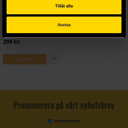
Tillåt alla
Avvisa
Gastronogeek Cult TV Cookbook
Thibaud Villanova
299 kr
Läs mer
Prenumerera på vårt nyhetsbrev
Veckobrevet