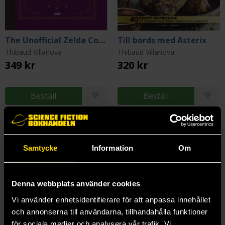
The Unofficial Zelda Cookbook
Till bords med Asterix
Thibaud Villanova
Thibaud Villanova
349 kr
320 kr
Beställ
Beställ
Samtycke
Information
Om
Denna webbplats använder cookies
Vi använder enhetsidentifierare för att anpassa innehållet
och annonserna till användarna, tillhandahålla funktioner
för sociala medier och analysera vår trafik. Vi