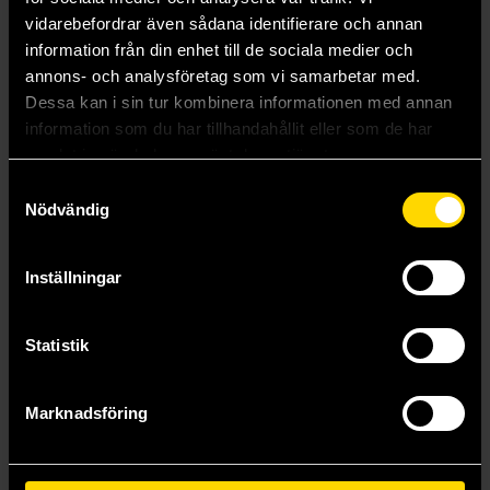
vidarebefordrar även sådana identifierare och annan
information från din enhet till de sociala medier och
annons- och analysföretag som vi samarbetar med.
Gastronogeek Gothic Recipes
Gastronogeek Anime Cookbook
Dessa kan i sin tur kombinera informationen med annan
Thibaud Villanova
Thibaud Villanova
information som du har tillhandahållit eller som de har
349 kr
329 kr
samlat in när du har använt deras tjänster.
Längre leveranstid
Samtyckesval
Nödvändig
Beställ
Beställ
Inställningar
Statistik
Marknadsföring