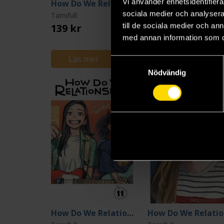
Vi använder enhetsidentifierar
How Do We Relationship Vol 9
H
sociala medier och analysera 
Tamifull
Tamifull
till de sociala medier och a
139 kr
139 kr
med annan information som du 
Läs mer
Beställ
Samtyckesval
Nödvändig
How Do We Relationship Vol 11
H