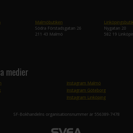
n
Malmöbutiken
Linköpingsbuti
Södra Förstadsgatan 26
Nygatan 20
211 43 Malmö
582 19 Linköpi
la medier
m
Instagram Malmö
k
Instagram Göteborg
Instagram Linköping
SF-Bokhandelns organisationsnummer är 556389-7478