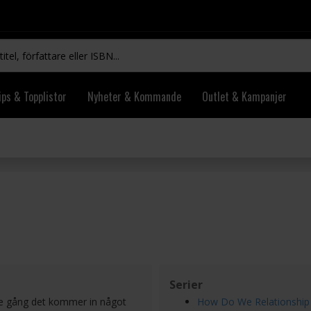
ips & Topplistor
Nyheter & Kommande
Outlet & Kampanjer
Serier
rje gång det kommer in något
How Do We Relationship