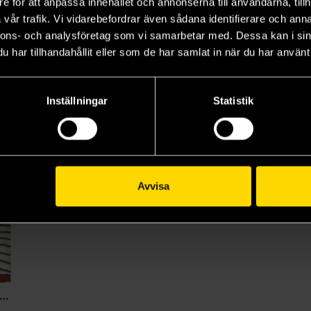
e för att anpassa innehållet och annonserna till användarna, tillh
ow Do We Relationship Vol 12
How Do We Relationship Vol 5
How Do We Relationship Vol 6
vår trafik. Vi vidarebefordrar även sådana identifierare och anna
Tamifull
Tamifull
Tam
nnons- och analysföretag som vi samarbetar med. Dessa kan i sin
139 kr
139 kr
13
har tillhandahållit eller som de har samlat in när du har använt 
Beställ
Beställ
Inställningar
Statistik
Avvisa
ow Do We Relationship Vol 7