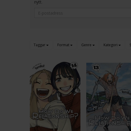
nytt.
Taggar
Format
Genre
Kategori