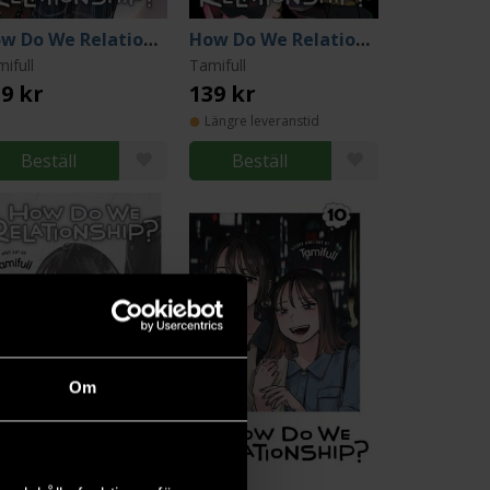
How Do We Relationship Vol 3
How Do We Relationship Vol 4
ifull
Tamifull
9 kr
139 kr
Längre leveranstid
Beställ
Beställ
Om