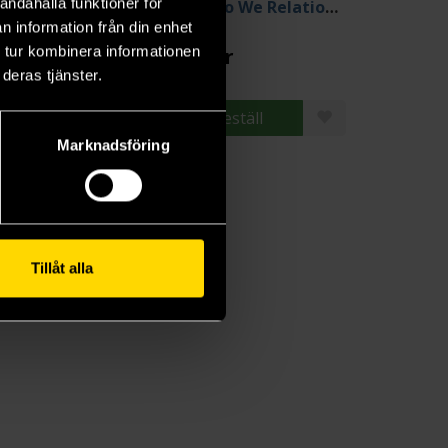
andahålla funktioner för
How Do We Relationship Vol 8
How Do We Relationship Vol 10
n information från din enhet
ifull
Tamifull
 tur kombinera informationen
9 kr
139 kr
deras tjänster.
Beställ
Beställ
Marknadsföring
Tillåt alla