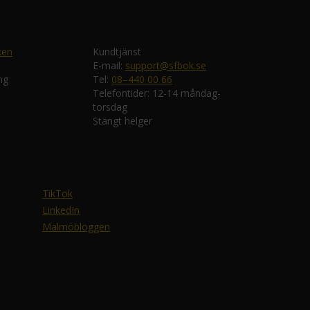
ken
Kundtjänst
E-mail:
support@sfbok.se
ng
Tel:
08–440 00 66
Telefontider: 12-14 måndag-
torsdag
Stängt helger
TikTok
LinkedIn
Malmöbloggen