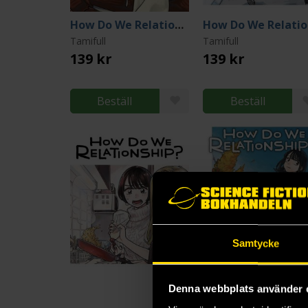
How Do We Relationship Vol 14
H
Tamifull
Tamifull
139 kr
139 kr
Beställ
Beställ
Samtycke
Denna webbplats använder 