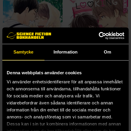
Samtycke
Information
Om
Denna webbplats använder cookies
Vi använder enhetsidentifierare för att anpassa innehållet
Stay By My Side After the Rain Vol. 2
I'm Looking For Serious Love
och annonserna till användarna, tillhandahålla funktioner
Shoko Rakuta
Shoko Rakuta
för sociala medier och analysera vår trafik. Vi
179 kr
159 kr
vidarebefordrar även sådana identifierare och annan
Längre leveranstid
Längre leveranstid
information från din enhet till de sociala medier och
annons- och analysföretag som vi samarbetar med.
Beställ
Beställ
Dessa kan i sin tur kombinera informationen med annan
information som du har tillhandahållit eller som de har