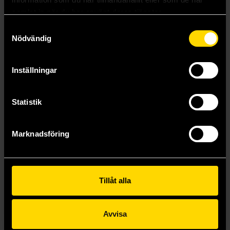
samlat in när du har använt deras tjänster.
Samtyckesval
Nödvändig
Inställningar
Statistik
Marknadsföring
Stay By My Side After the Rain Vol. 3
Shoko Rakuta
Tillåt alla
179 kr
Längre leveranstid
Avvisa
Beställ