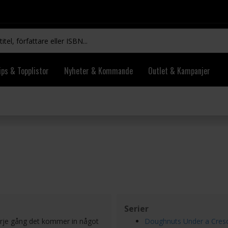
ips & Topplistor
Nyheter & Kommande
Outlet & Kampanjer
Serier
varje gång det kommer in något
Doughnuts Under a Cres