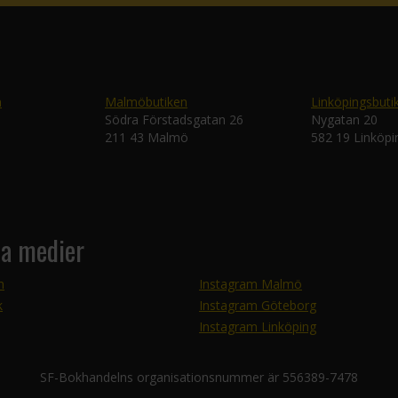
n
Malmöbutiken
Linköpingsbuti
Södra Förstadsgatan 26
Nygatan 20
211 43 Malmö
582 19 Linköpi
la medier
m
Instagram Malmö
k
Instagram Göteborg
Instagram Linköping
SF-Bokhandelns organisationsnummer är 556389-7478