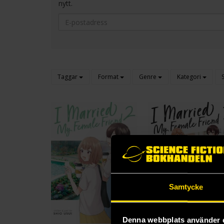
nytt.
Taggar
Format
Genre
Kategori
Samtycke
Denna webbplats använder 