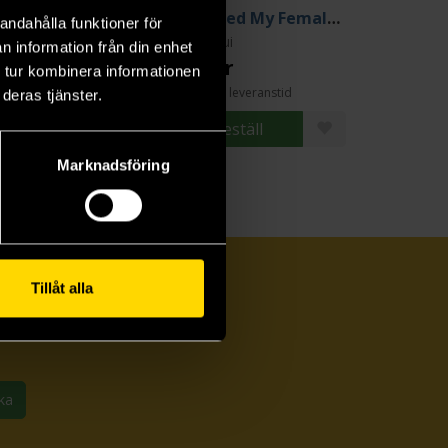
Doughnuts Under a Crescent Moon Vol 4
I Married My Female Friend Vol. 4
andahålla funktioner för
o Usui
Shio Usui
n information från din enhet
9 kr
179 kr
 tur kombinera informationen
Längre leveranstid
deras tjänster.
Läs mer
Beställ
Marknadsföring
Tillåt alla
ka