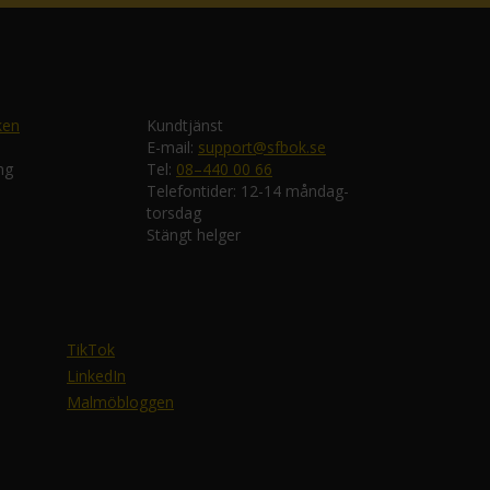
ken
Kundtjänst
E-mail:
support@sfbok.se
ng
Tel:
08–440 00 66
Telefontider: 12-14 måndag-
torsdag
Stängt helger
TikTok
LinkedIn
Malmöbloggen