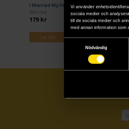
I Married My Female Friend Vol. 2
Vi använder enhetsidentifierar
Shio Usui
Shio Usui
sociala medier och analysera 
179 kr
179 kr
till de sociala medier och a
Längre leveranstid
med annan information som du 
Läs mer
Beställ
Samtyckesval
Nödvändig