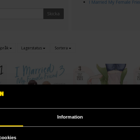
I Married My Female Fri
Skicka
Språk
Lagerstatus
Sortera
Information
cookies