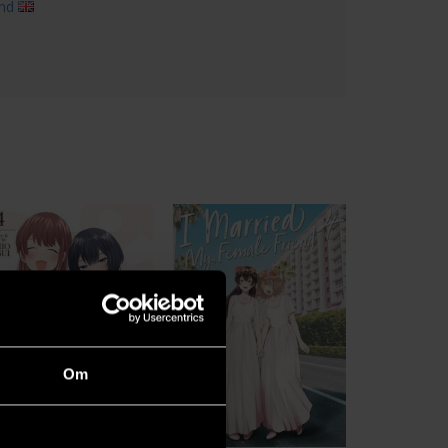
end
Om