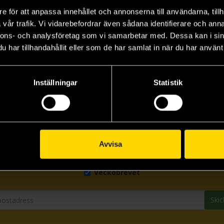
I Married My Female Friend Vol. 1
I Married My Female Friend Vol. 3
Doughnuts Under a Crescent Moon Vol 3
e för att anpassa innehållet och annonserna till användarna, tillh
Shio Usui
Shio Usui
Shi
vår trafik. Vi vidarebefordrar även sådana identifierare och anna
179 kr
179 kr
17
nnons- och analysföretag som vi samarbetar med. Dessa kan i sin
har tillhandahållit eller som de har samlat in när du har använt 
Beställ
Läs mer
Inställningar
Statistik
Prenumerera på vårt nyhetsbrev
Avvisa
Veckobrevet
Skic