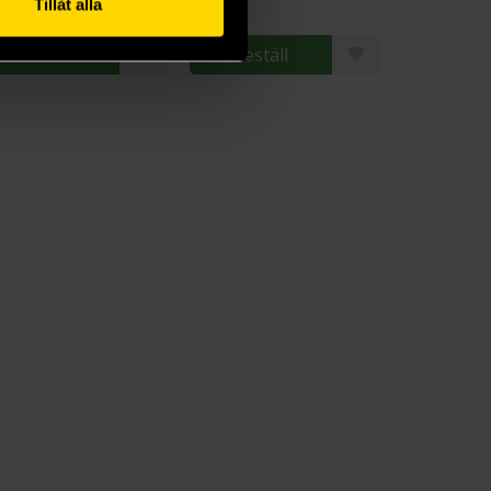
Tillåt alla
ängre leveranstid
Beställ
Beställ