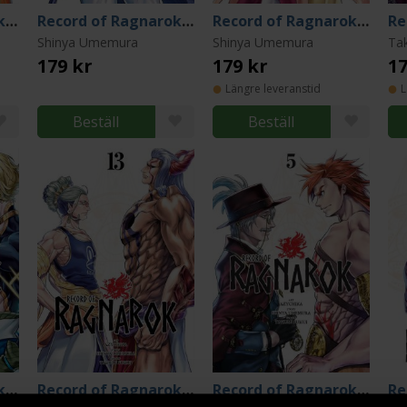
Record of Ragnarok Vol 18
Record of Ragnarok Vol 16
Record of Ragnarok Vol 15
Shinya Umemura
Shinya Umemura
Ta
179 kr
179 kr
17
Längre leveranstid
L
Beställ
Beställ
Record of Ragnarok Vol 3
Record of Ragnarok Vol 13
Record of Ragnarok Vol 5