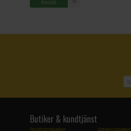
Beställ
Butiker & kundtjänst
Stockholmsbutiken
Göteborgsbutike