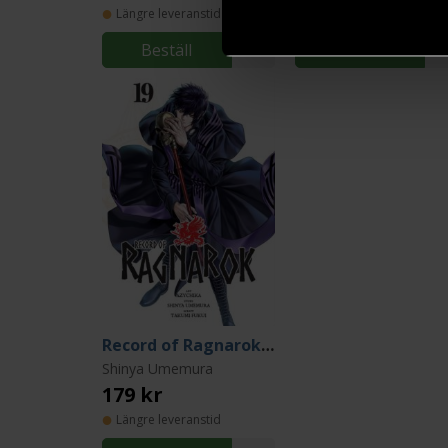
Längre leveranstid
Längre leveranstid
Beställ
Beställ
Record of Ragnarok Vol 19
Shinya Umemura
179 kr
Längre leveranstid