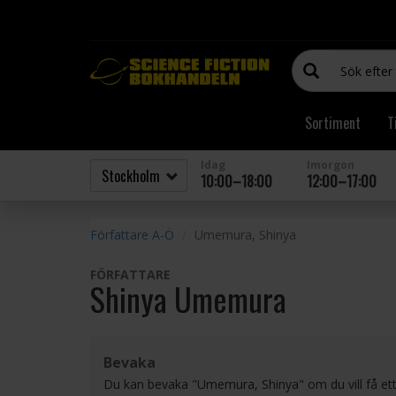
Sortiment
T
Idag
Imorgon
10:00–18:00
12:00–17:00
Författare A-Ö
Umemura, Shinya
FÖRFATTARE
Shinya Umemura
Bevaka
Du kan bevaka "Umemura, Shinya" om du vill få et