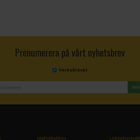
Prenumerera på vårt nyhetsbrev
Veckobrevet
Skic
n
Malmöbutiken
Linköpingsbuti