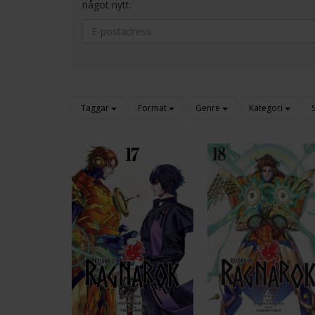
något nytt.
Taggar
Format
Genre
Kategori