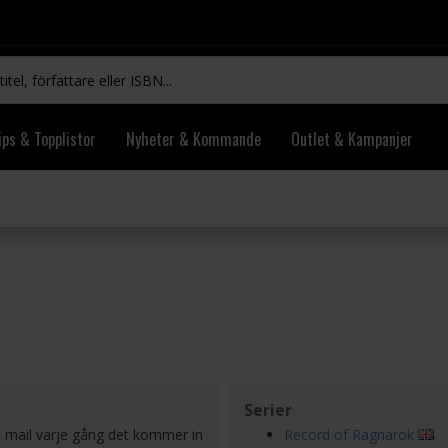
ips & Topplistor
Nyheter & Kommande
Outlet & Kampanjer
Serier
t mail varje gång det kommer in
Record of Ragnarok