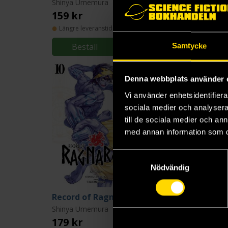
Shinya Umemura
Shinya Umemura
159 kr
179 kr
Längre leveranstid
Längre leveranstid
Beställ
Beställ
Samtycke
Denna webbplats använder 
Vi använder enhetsidentifierar
sociala medier och analysera 
till de sociala medier och a
med annan information som du 
Samtyckesval
Nödvändig
Record of Ragnarok Vol 10
Shinya Umemura
Shinya Umemura
179 kr
179 kr