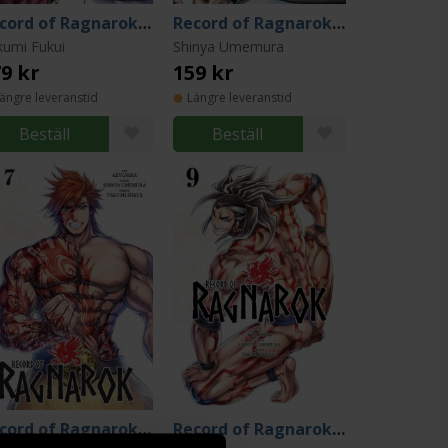
Record of Ragnarok Vol 1
Record of Ragnarok Vol 2
kumi Fukui
Shinya Umemura
9 kr
159 kr
ängre leveranstid
Längre leveranstid
Beställ
Beställ
Record of Ragnarok Vol 7
Record of Ragnarok Vol 9