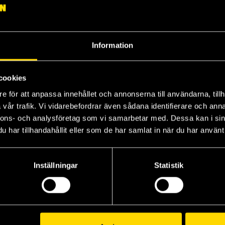
Shinya Umemura
Shinya Umemura
Sh
179 kr
159 kr
15
Längre leveranstid
Längre leveranstid
Beställ
Beställ
Information
cookies
e för att anpassa innehållet och annonserna till användarna, tillh
vår trafik. Vi vidarebefordrar även sådana identifierare och anna
nnons- och analysföretag som vi samarbetar med. Dessa kan i sin
har tillhandahållit eller som de har samlat in när du har använt 
Inställningar
Statistik
Record of Ragnarok Vol 11
Record of Ragnarok Vol 12
Record of Ragnarok Vol 14
Shinya Umemura
Shinya Umemura
Sh
179 kr
179 kr
15