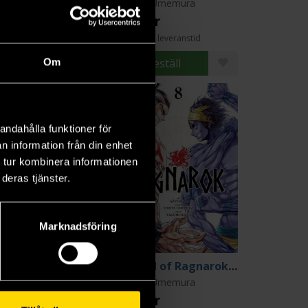
inya Umemura
Shinya Umemura
9 kr
179 kr
Längre leveranstid
Beställ
Beställ
Om
andahålla funktioner för
n information från din enhet
 tur kombinera informationen
deras tjänster.
Marknadsföring
Record of Ragnarok Vol 6
Record of Ragnarok Vol 8
inya Umemura
Shinya Umemura
9 kr
159 kr