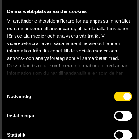
Denna webbplats använder cookies
Vi använder enhetsidentifierare för att anpassa innehållet
och annonserna till användarna, tillhandahålla funktioner
för sociala medier och analysera vår trafik. Vi
vidarebefordrar även sådana identifierare och annan
information från din enhet till de sociala medier och
annons- och analysföretag som vi samarbetar med.
Dessa kan i sin tur kombinera informationen med annan
information som du har tillhandahållit eller som de har
samlat in när du har använt deras tjänster.
Samtyckesval
Nödvändig
The Witch Haven
The Witch Hunt
Sasha Peyton Smith
Sasha Peyton Smith
Inställningar
229 kr
159 kr
Statistik
Läs mer
Läs mer