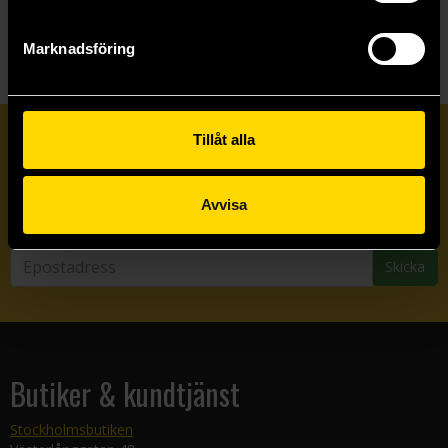
Marknadsföring
Tillåt alla
Prenumerera på vårt nyhetsbrev
Avvisa
Veckobrevet
Skicka
Butiker & kundtjänst
Stockholmsbutiken