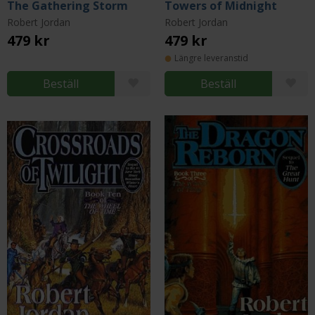
The Gathering Storm
Towers of Midnight
Robert Jordan
Robert Jordan
479 kr
479 kr
Längre leveranstid
Beställ
Beställ