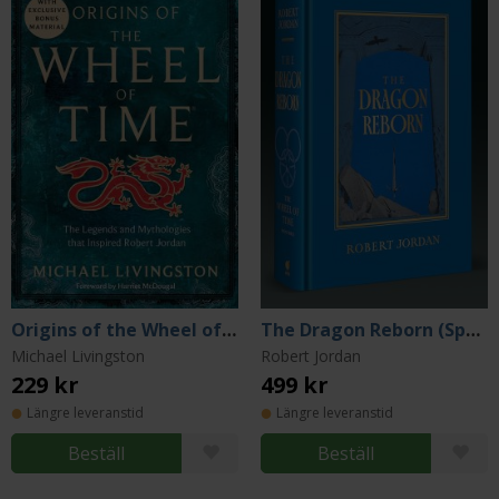
Origins of the Wheel of Time
The Dragon Reborn (Special Edition)
Michael Livingston
Robert Jordan
229 kr
499 kr
Längre leveranstid
Längre leveranstid
Beställ
Beställ