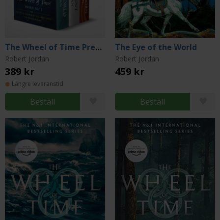
The Wheel of Time Premium Boxed Set I
The Eye of the World
Robert Jordan
Robert Jordan
389 kr
459 kr
Längre leveranstid
Beställ
Beställ