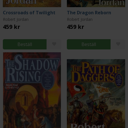
Crossroads of Twilight
The Dragon Reborn
Robert Jordan
Robert Jordan
459 kr
459 kr
Beställ
Beställ