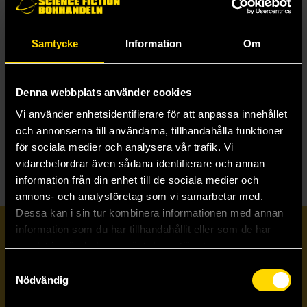
Samtycke
Information
Om
The Arabian Nights
The Arabian Nights
Richard Burton
Richard Burton
299 kr
499 kr
Denna webbplats använder cookies
Längre leveranstid
Vi använder enhetsidentifierare för att anpassa innehållet
och annonserna till användarna, tillhandahålla funktioner
Beställ
Läs mer
för sociala medier och analysera vår trafik. Vi
vidarebefordrar även sådana identifierare och annan
information från din enhet till de sociala medier och
annons- och analysföretag som vi samarbetar med.
Dessa kan i sin tur kombinera informationen med annan
information som du har tillhandahållit eller som de har
Prenumerera på vårt nyhetsbrev
samlat in när du har använt deras tjänster.
Samtyckesval
Veckobrevet
Nödvändig