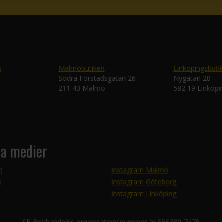
n
Malmöbutiken
Linköpingsbuti
Södra Förstadsgatan 26
Nygatan 20
211 43 Malmö
582 19 Linköpi
la medier
m
Instagram Malmö
k
Instagram Göteborg
Instagram Linköping
SF-Bokhandelns organisationsnummer är 556389-7478