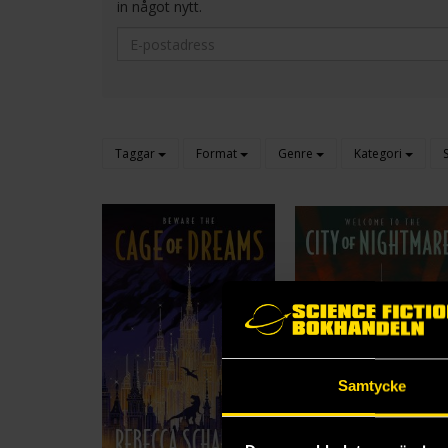
in något nytt.
Taggar
Format
Genre
Kategori
Samtycke