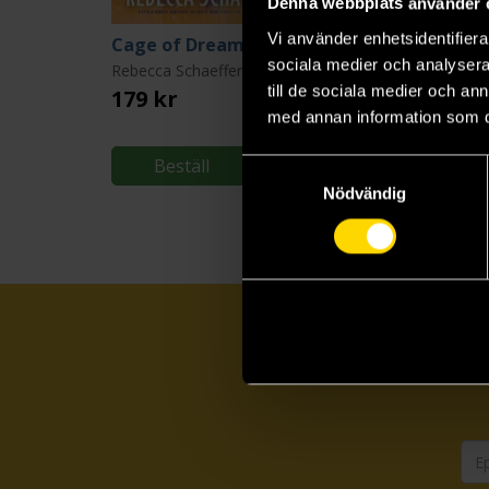
Denna webbplats använder 
Vi använder enhetsidentifierar
Cage of Dreams
City of Nightmare
sociala medier och analysera 
Rebecca Schaeffer
Rebecca Schaeffer
till de sociala medier och a
179 kr
179 kr
med annan information som du 
Längre leveranstid
Beställ
Beställ
Samtyckesval
Nödvändig