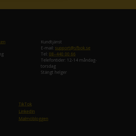
ken
Kundtjänst
E-mail:
support@sfbok.se
ng
Tel:
08–440 00 66
Telefontider: 12-14 måndag-
torsdag
Stängt helger
TikTok
LinkedIn
Malmöbloggen