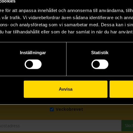
cookies
e för att anpassa innehållet och annonserna till användarna, tillh
y
Bunny
We Love You, Bunny
Ro
vår trafik. Vi vidarebefordrar även sådana identifierare och anna
Mona Awad
Mona Awad
Mo
nnons- och analysföretag som vi samarbetar med. Dessa kan i sin
199 kr
155 kr
15
har tillhandahållit eller som de har samlat in när du har använt 
Beställ
Läs mer
Inställningar
Statistik
Prenumerera på vårt nyhetsbrev
Avvisa
Veckobrevet
Skic