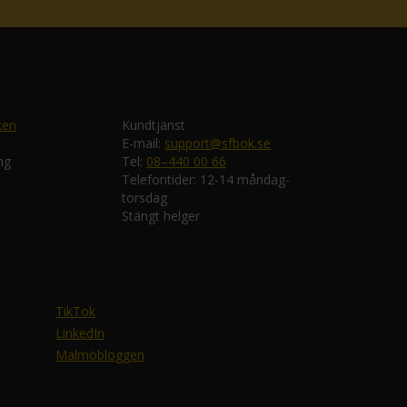
ken
Kundtjänst
E-mail:
support@sfbok.se
ng
Tel:
08–440 00 66
Telefontider: 12-14 måndag-
torsdag
Stängt helger
TikTok
LinkedIn
Malmöbloggen