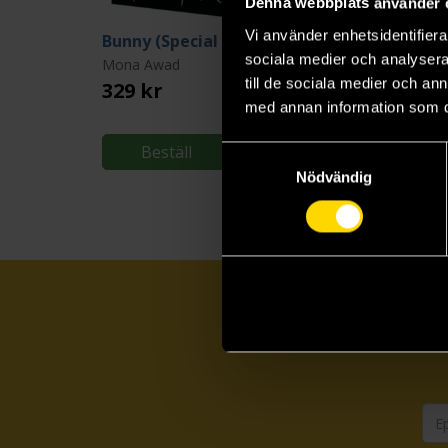
Denna webbplats använder 
Vi använder enhetsidentifierar
Bunny (Special Edition)
We Love You, Bunn
sociala medier och analysera 
Mona Awad
Mona Awad
till de sociala medier och a
329 kr
229 kr
med annan information som du 
Beställ
Läs mer
Samtyckesval
Nödvändig