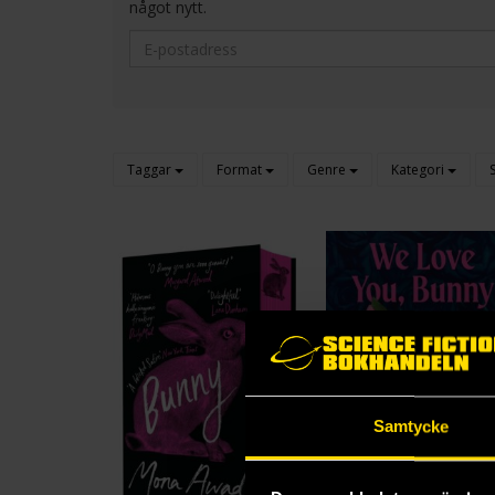
något nytt.
Taggar
Format
Genre
Kategori
Samtycke