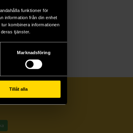
andahålla funktioner för
uge
n information från din enhet
na Awad
 tur kombinera informationen
9 kr
deras tjänster.
Beställ
Marknadsföring
Tillåt alla
ka