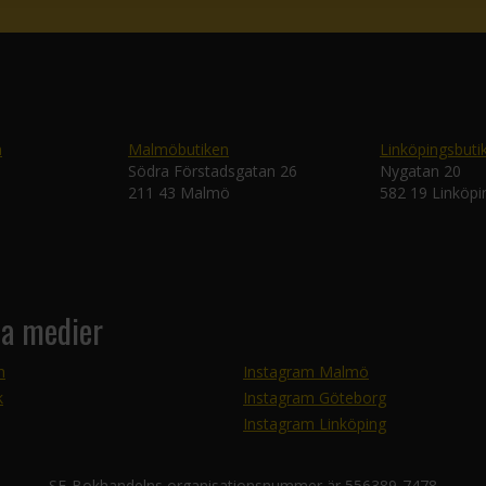
n
Malmöbutiken
Linköpingsbuti
Södra Förstadsgatan 26
Nygatan 20
211 43 Malmö
582 19 Linköpi
la medier
m
Instagram Malmö
k
Instagram Göteborg
Instagram Linköping
SF-Bokhandelns organisationsnummer är 556389-7478