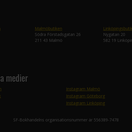
n
Malmöbutiken
Linköpingsbuti
Södra Förstadsgatan 26
Nygatan 20
211 43 Malmö
582 19 Linköpi
la medier
m
Instagram Malmö
k
Instagram Göteborg
Instagram Linköping
SF-Bokhandelns organisationsnummer är 556389-7478