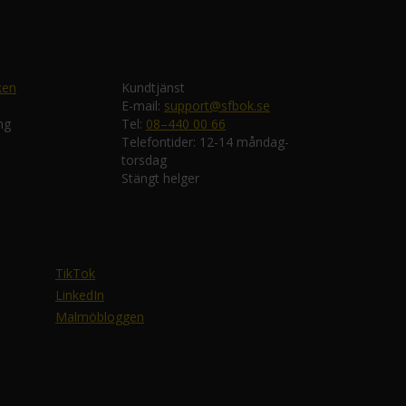
ken
Kundtjänst
E-mail:
support@sfbok.se
ng
Tel:
08–440 00 66
Telefontider: 12-14 måndag-
torsdag
Stängt helger
TikTok
LinkedIn
Malmöbloggen