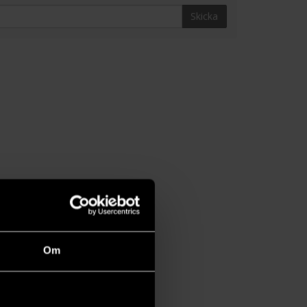
Skicka
Om