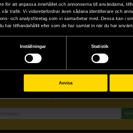
DC Finest: Batman: Year One & Two
e för att anpassa innehållet och annonserna till användarna, tillh
vår trafik. Vi vidarebefordrar även sådana identifierare och anna
nnons- och analysföretag som vi samarbetar med. Dessa kan i sin
har tillhandahållit eller som de har samlat in när du har använt 
Inställningar
Statistik
Prenumerera på vårt nyhetsbrev
Avvisa
Veckobrevet
Skic