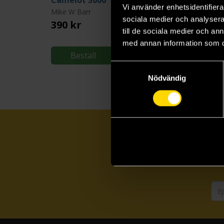
Camelot 3000
Vi använder enhetsidentifierar
Mike W Barr
Max Allan Collins
sociala medier och analysera 
390 kr
420 kr
till de sociala medier och a
Längre leveranstid
med annan information som du 
Beställ
Beställ
Samtyckesval
Nödvändig