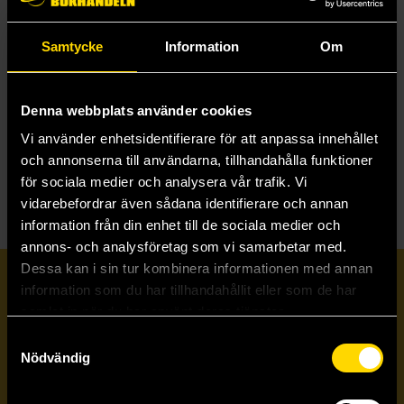
Samtycke
Information
Om
Tasting History. Explore the Past through 4,000 Years of Recipes
Max Miller
269 kr
Denna webbplats använder cookies
Vi använder enhetsidentifierare för att anpassa innehållet
Beställ
och annonserna till användarna, tillhandahålla funktioner
för sociala medier och analysera vår trafik. Vi
vidarebefordrar även sådana identifierare och annan
information från din enhet till de sociala medier och
annons- och analysföretag som vi samarbetar med.
Dessa kan i sin tur kombinera informationen med annan
Prenumerera på vårt nyhetsbrev
information som du har tillhandahållit eller som de har
samlat in när du har använt deras tjänster.
Samtyckesval
Veckobrevet
Nödvändig
Skicka