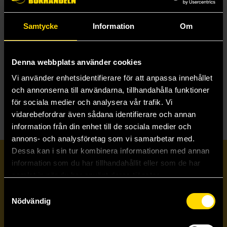
Samtycke
Information
Om
Critical Role: The Armory of Heroes
Martin Cahill
499 kr
Denna webbplats använder cookies
Vi använder enhetsidentifierare för att anpassa innehållet
Beställ
och annonserna till användarna, tillhandahålla funktioner
för sociala medier och analysera vår trafik. Vi
vidarebefordrar även sådana identifierare och annan
information från din enhet till de sociala medier och
annons- och analysföretag som vi samarbetar med.
Dessa kan i sin tur kombinera informationen med annan
Prenumerera på vårt nyhetsbrev
information som du har tillhandahållit eller som de har
samlat in när du har använt deras tjänster.
Samtyckesval
Veckobrevet
Nödvändig
Skicka