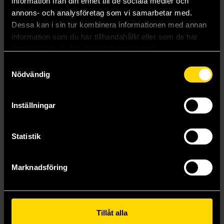
information från din enhet till de sociala medier och
annons- och analysföretag som vi samarbetar med.
Beställ
Beställ
Dessa kan i sin tur kombinera informationen med annan
information som du har tillhandahållit eller som de har
samlat in när du har använt deras tjänster.
Samtyckesval
Nödvändig
Inställningar
Statistik
Marknadsföring
Winter
Fairest: The Lunar Chronicles: Levena's Story
Marissa Meyer
Marissa Meyer
Tillåt alla