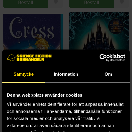
Beställ
Beställ
Samtycke
Information
Om
Denna webbplats använder cookies
Vi använder enhetsidentifierare för att anpassa innehållet
Cress
Cursed
och annonserna till användarna, tillhandahålla funktioner
Marissa Meyer
Marissa Meyer
för sociala medier och analysera vår trafik. Vi
229 kr
179 kr
vidarebefordrar även sådana identifierare och annan