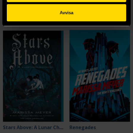
259 kr
229 kr
Längre leveranstid
Längre leveranstid
Avvisa
Beställ
Beställ
Stars Above: A Lunar Chronicles Collection
Renegades