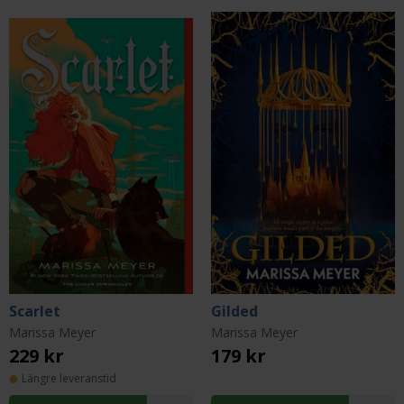
Scarlet
Gilded
Marissa Meyer
Marissa Meyer
229 kr
179 kr
Längre leveranstid