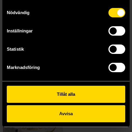
Samtyckesval
Nödvändig
Inställningar
Statistik
Marknadsföring
Grandmaster of Demonic Cultivation Vol 9
Grandmaster of Demonic Cultivation Vol 5
Mo Xiang Tong Xiu
Mo Xiang Tong Xiu
239 kr
239 kr
Tillåt alla
Beställ
Beställ
Avvisa