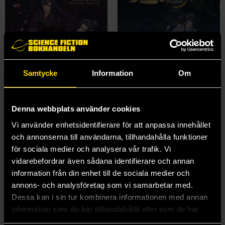
Samtycke
Information
Om
Denna webbplats använder cookies
Vi använder enhetsidentifierare för att anpassa innehållet
Grandmaster of Demonic Cultivation Vol 6
Grandmaster of Demonic Cultivation Vol 8
och annonserna till användarna, tillhandahålla funktioner
Mo Xiang Tong Xiu
Mo Xiang Tong Xiu
för sociala medier och analysera vår trafik. Vi
239 kr
239 kr
vidarebefordrar även sådana identifierare och annan
information från din enhet till de sociala medier och
Beställ
Beställ
annons- och analysföretag som vi samarbetar med.
Dessa kan i sin tur kombinera informationen med annan
information som du har tillhandahållit eller som de har
samlat in när du har använt deras tjänster.