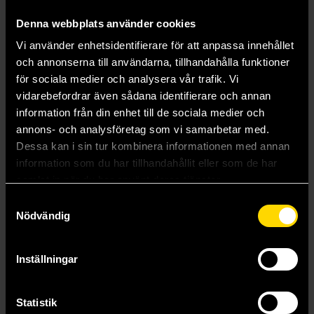
Denna webbplats använder cookies
Vi använder enhetsidentifierare för att anpassa innehållet
och annonserna till användarna, tillhandahålla funktioner
för sociala medier och analysera vår trafik. Vi
vidarebefordrar även sådana identifierare och annan
information från din enhet till de sociala medier och
annons- och analysföretag som vi samarbetar med.
Dessa kan i sin tur kombinera informationen med annan
information som du har tillhandahållit eller som de har
samlat in när du har använt deras tjänster.
Samtyckesval
Nödvändig
The Crimson Moth
Heartless hunter (svensk utgåva)
Kristen Ciccarelli
Kristen Ciccarelli
Inställningar
179 kr
269 kr
Statistik
Beställ
Läs mer